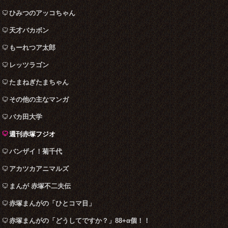
ひみつのアッコちゃん
天才バカボン
もーれつア太郎
レッツラゴン
たまねぎたまちゃん
その他の主なマンガ
バカ田大学
週刊赤塚フジオ
バンザイ！菊千代
アカツカアニマルズ
まんが 赤塚不二夫伝
赤塚まんがの「ひとコマ目」
赤塚まんがの「どうしてですか？」88+α個！！