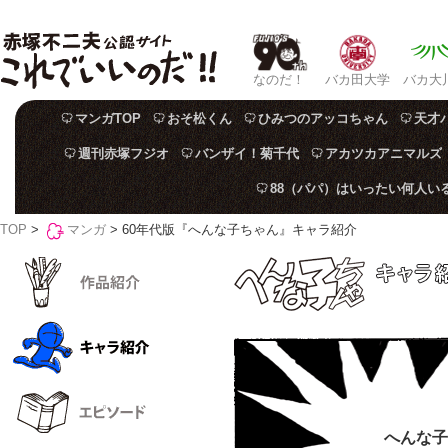
なのだ！
バカ田大学
バカ大
マンガTOP
おそ松くん
ひみつのアッコちゃん
天才
週刊赤塚フジオ
バンザイ！菊千代
アカツカアニマルズ
88（パパ）はいったい何人い
TOP
>
マンガ
> 60年代版『へんな子ちゃん』キャラ紹介
へんな子