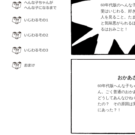
60年代版のへんな
斐はいじわる、好
人を見ること。た
と気味悪がられる
るはおみごと！
おかあ
60年代版へんな子ち
ん。ごく普通のおか
どうしてあんなひね
たの？ その原因は
にあった？！