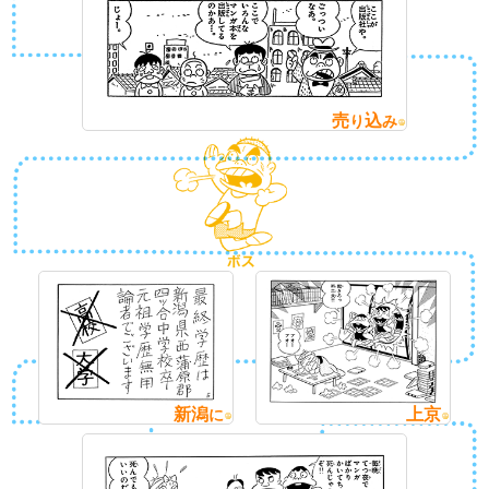
売
込
り
み
新潟
上京
に