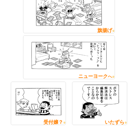
旗揚げ
ニューヨーク
へ
受付嬢？
いたずら