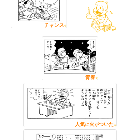
チャンス
青春
人気
火
ついた
に
が