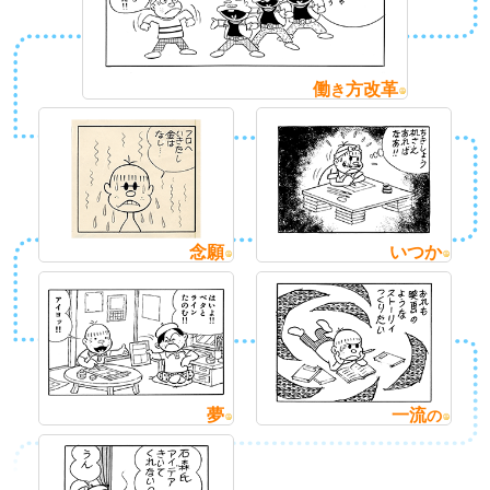
働
方改革
き
念願
いつか
夢
一流
の