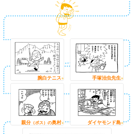
腕白テニス
手塚治虫先生
親分
奥村
ダイヤモンド島
（ボス）の