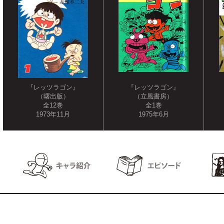
『レッツラゴン』
『レッツラゴン』
（曙出版）
（立風書房）
全12巻
全1巻
1973年11月
1975年6月