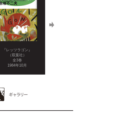
『レッツラゴン』
『レッツラゴン』
（双葉社）
（ごま書房）
『レ
全3巻
全12巻
（
ebo
1984年10月
1999年3月
2