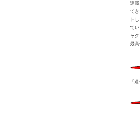
連載
てき
トし
てい
ャグ
最高
「週