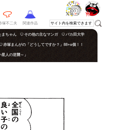
赤塚不二夫
関連作品
たまちゃん
その他の主なマンガ
バカ田大学
赤塚まんがの「どうしてですか？」88+α個！！
か星人の逆襲～」