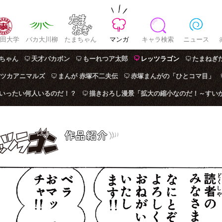
田大学
バカ大川柳
たまちゃん
マンガ
キャラ検索
ニュース
ちゃん
天才バカボン
もーれつア太郎
レッツラゴン
たまねぎ
ツカアニマルズ
まんが 赤塚不二夫伝
赤塚まんがの「ひとコマ目」
はいったい何人いるのだ！？
描きおろし漫景「拡大の縮小なのだ！～すい