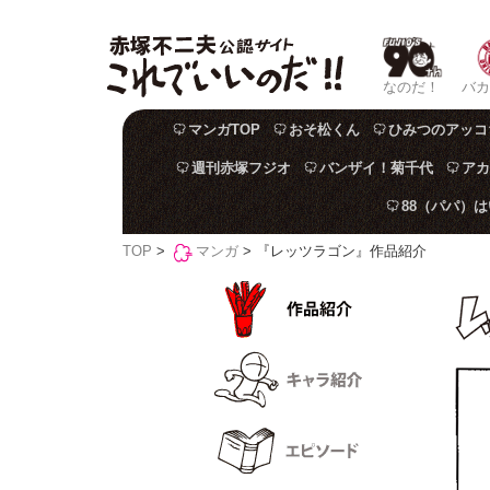
なのだ！
バカ
マンガTOP
おそ松くん
ひみつのアッコ
週刊赤塚フジオ
バンザイ！菊千代
アカ
88（パパ）
TOP
>
マンガ
> 『レッツラゴン』作品紹介