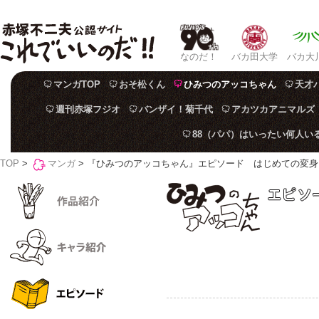
なのだ！
バカ田大学
バカ大
マンガTOP
おそ松くん
ひみつのアッコちゃん
天才
週刊赤塚フジオ
バンザイ！菊千代
アカツカアニマルズ
88（パパ）はいったい何人い
TOP
>
マンガ
> 『ひみつのアッコちゃん』エピソード はじめての変身