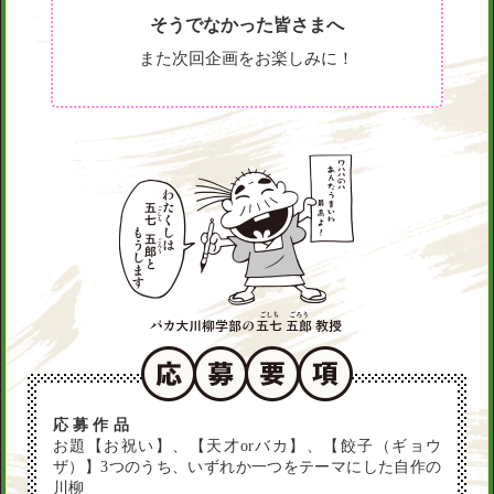
そうでなかった皆さまへ
また次回企画をお楽しみに！
応募作品
お題【お祝い】、【天才orバカ】、【餃子（ギョウ
ザ）】3つのうち、いずれか一つをテーマにした自作の
川柳