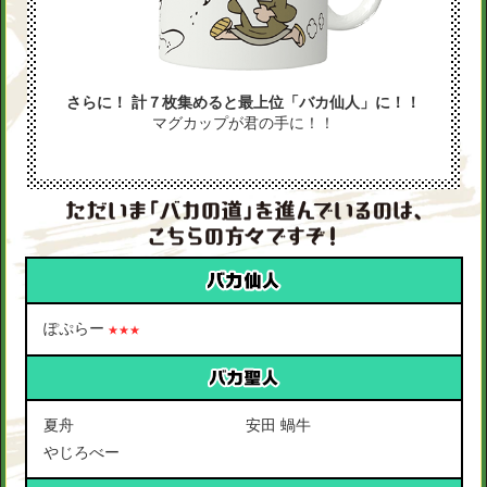
さらに！
計７枚集めると最上位「バカ仙人」に！！
マグカップが君の手に！！
ぽぷらー
★★★
夏舟
安田 蝸牛
やじろべー