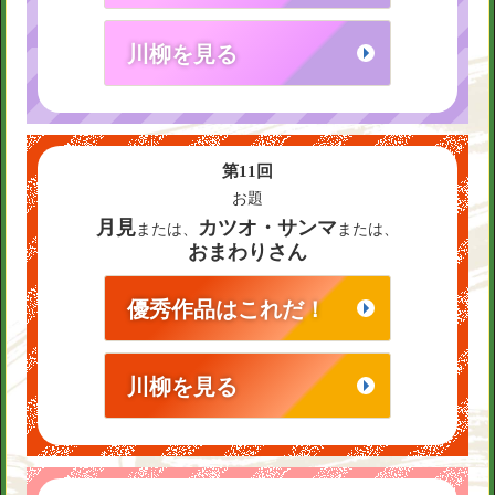
川柳を見る
第
11
回
お題
月見
カツオ・サンマ
または、
または、
おまわりさん
優秀作品はこれだ！
川柳を見る