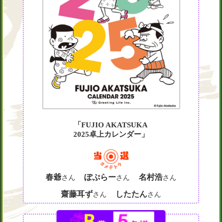
「FUJIO AKATSUKA
2025卓上カレンダー」
春爺
ぽぷらー
名村浩
さん
さん
さん
齋藤耳ず
したたん
さん
さん