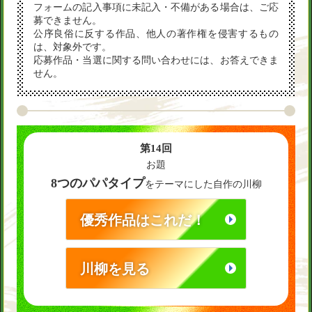
フォームの記入事項に未記入・不備がある場合は、ご応
募できません。
公序良俗に反する作品、他人の著作権を侵害するもの
は、対象外です。
応募作品・当選に関する問い合わせには、お答えできま
せん。
第
14
回
お題
8つのパパタイプ
をテーマにした自作の川柳
優秀作品はこれだ！
川柳を見る