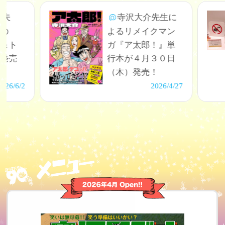
先生に
「ギャグマンガ
クマン
の王様誕生 赤塚
！』単
不二夫展」オリジ
３０日
ナル商品が多数登
！
場！
026/
4/27
2026/
4/6