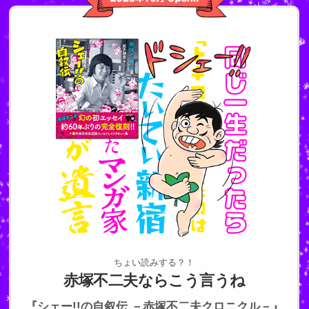
ちょい読みする？！
赤塚不二夫ならこう言うね
『シェー!!の自叙伝 －赤塚不二夫クロニクル－』