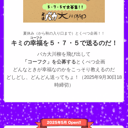
夏休み（から秋の入り口まで）とくべつ企画！！
コーフク
キミの
幸福
を５・７・５で送るのだ！
バカ大川柳を飛び出して
「コーフク」を公募する
とくべつ企画
どんなときが幸福なのかをこっそり教えるのだ
どしどし、どんどん送ってちょ！（2025年9月30日18
時締切）