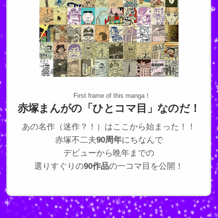
First frame of this manga！
赤塚まんがの「ひとコマ目」なのだ！
あの名作（迷作？！）はここから始まった！！
赤塚不二夫
90周年
にちなんで
デビューから晩年までの
選りすぐりの
90作品
の一コマ目を公開！