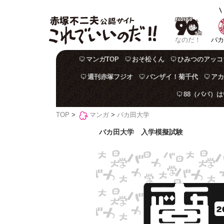
なのだ！
バカ
マンガTOP
おそ松くん
ひみつのアッコ
週刊赤塚フジオ
バンザイ！菊千代
アカ
88（パパ）
TOP
>
マンガ
>
バカ田大学
バカ田大学 入学模擬試験