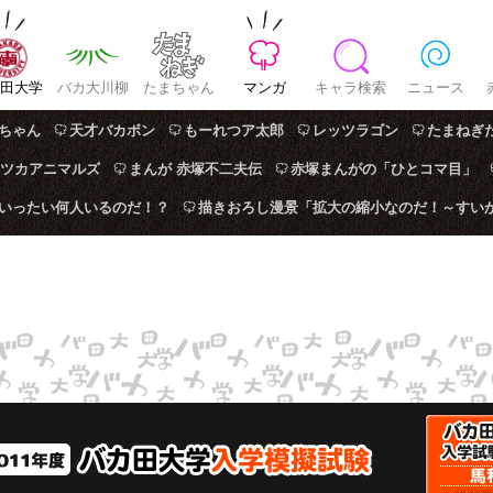
田大学
バカ大川柳
たまちゃん
マンガ
キャラ検索
ニュース
ちゃん
天才バカボン
もーれつア太郎
レッツラゴン
たまねぎ
ツカアニマルズ
まんが 赤塚不二夫伝
赤塚まんがの「ひとコマ目」
はいったい何人いるのだ！？
描きおろし漫景「拡大の縮小なのだ！～すい