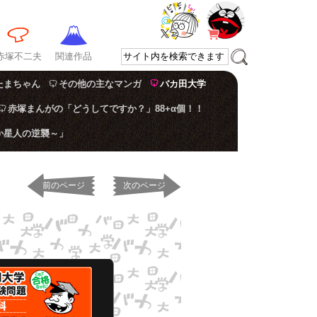
赤塚不二夫
関連作品
たまちゃん
その他の主なマンガ
バカ田大学
赤塚まんがの「どうしてですか？」88+α個！！
か星人の逆襲～」
前のページ
次のページ