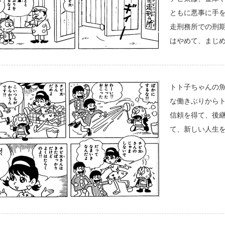
ともに悪事に手
走刑務所での刑
はやめて、まじ
トト子ちゃんの
な働きぶりから
信頼を得て、後
て、新しい人生