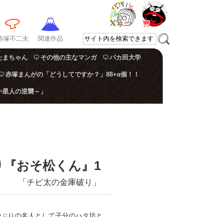
赤塚不二夫
関連作品
たまちゃん
その他の主なマンガ
バカ田大学
赤塚まんがの「どうしてですか？」88+α個！！
か星人の逆襲～」
り『おそ松くん』1
「チビ太の金庫破り」
やぶりの名人として子分のハタ坊と