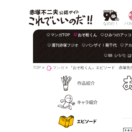
なのだ！
バカ
マンガTOP
おそ松くん
ひみつのアッコ
週刊赤塚フジオ
バンザイ！菊千代
アカ
88（パパ）
TOP
>
マンガ
> 『おそ松くん』エピソード 赤塚先