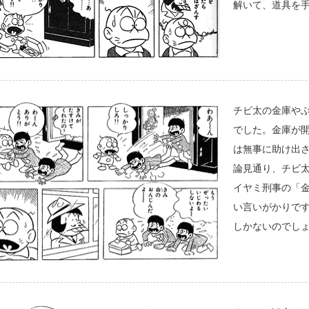
解いて、道具を
チビ太の金庫や
でした。金庫が
は無事に助け出
論見通り、チビ
イヤミ刑事の「
い言いがかりで
しかないのでし