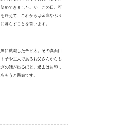
を染めてきました。が、この日、可
期を終えて、これからは金庫やぶり
めに暮らすことを誓います。
魚屋に就職したチビ太。その真面目
トト子や主人であるお父さんからも
継ぎの話が出るほど。過去は封印し
を歩もうと懸命です。