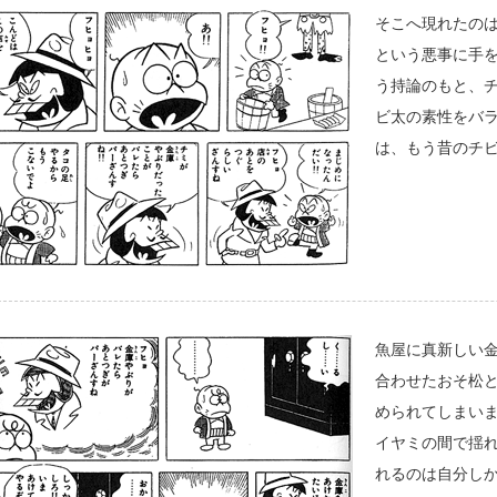
そこへ現れたの
という悪事に手
う持論のもと、
ビ太の素性をバ
は、もう昔のチ
魚屋に真新しい
合わせたおそ松
められてしまい
イヤミの間で揺
れるのは自分し