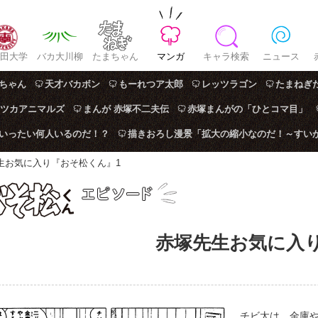
田大学
バカ大川柳
たまちゃん
マンガ
キャラ検索
ニュース
ちゃん
天才バカボン
もーれつア太郎
レッツラゴン
たまねぎ
ツカアニマルズ
まんが 赤塚不二夫伝
赤塚まんがの「ひとコマ目」
はいったい何人いるのだ！？
描きおろし漫景「拡大の縮小なのだ！～すい
生お気に入り『おそ松くん』1
赤塚先生お気に入
チビ太は、金庫