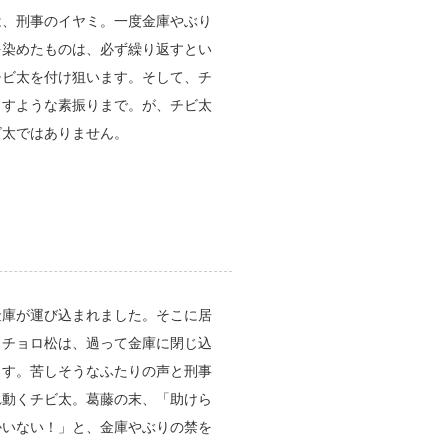
は、刑事のイヤミ。一度金庫やぶり
を染めたものは、必ず繰り返すとい
チビ太を付け狙います。そして、チ
ラすような素振りまで。が、チビ太
ビ太ではありません。
金庫が運び込まれました。そこに居
とチョロ松は、過って金庫に閉じ込
ます。苦しそうなふたりの声と刑事
れ動くチビ太。葛藤の末、「助けら
かいない！」と、金庫やぶりの禁を