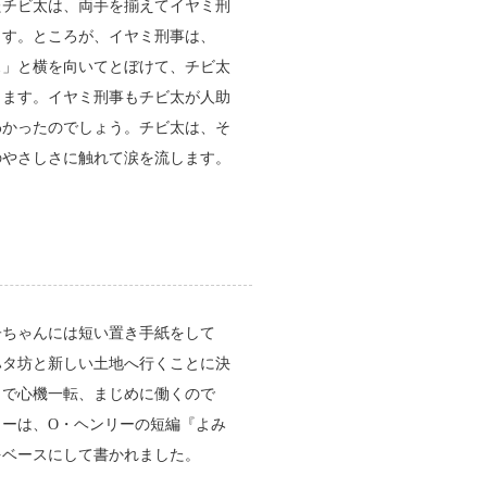
たチビ太は、両手を揃えてイヤミ刑
ます。ところが、イヤミ刑事は、
ス」と横を向いてとぼけて、チビ太
ります。イヤミ刑事もチビ太が人助
わかったのでしょう。チビ太は、そ
のやさしさに触れて涙を流します。
子ちゃんには短い置き手紙をして
ハタ坊と新しい土地へ行くことに決
りで心機一転、まじめに働くので
リーは、O・ヘンリーの短編『よみ
をベースにして書かれました。