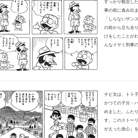
すっかり観念し
事の前に進み出
「しらないザン
の前から立ち去
けをしたことが
んなイヤミ刑事
チビ太は、トト
かつての子分・
めました。ふた
す。このストー
がえった改心』