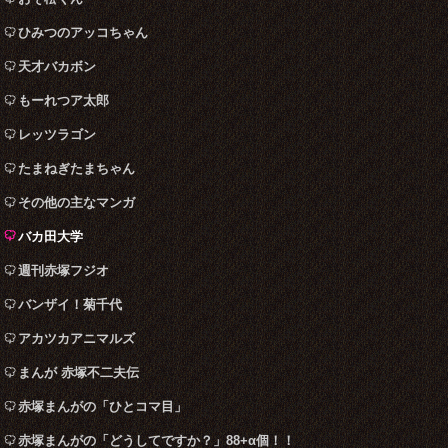
ひみつのアッコちゃん
天才バカボン
もーれつア太郎
レッツラゴン
たまねぎたまちゃん
その他の主なマンガ
バカ田大学
週刊赤塚フジオ
バンザイ！菊千代
アカツカアニマルズ
まんが 赤塚不二夫伝
赤塚まんがの「ひとコマ目」
赤塚まんがの「どうしてですか？」88+α個！！