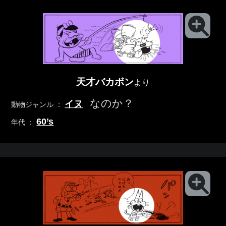
天才バカボン
より
なのか？
イヌ
動物ジャンル ：
60’s
年代 ：