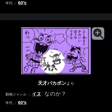
60’s
年代 ：
天才バカボン
より
なのか？
イヌ
動物ジャンル ：
60’s
年代 ：