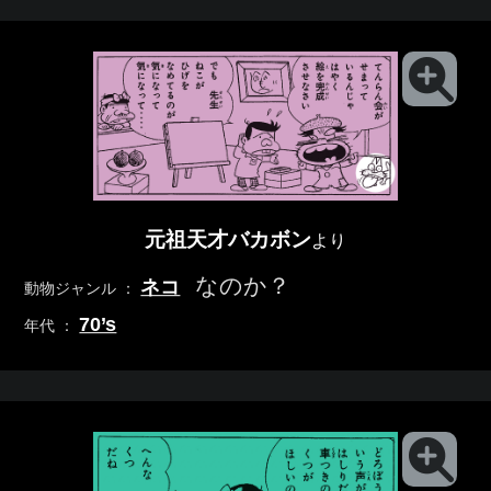
元祖天才バカボン
より
なのか？
ネコ
動物ジャンル ：
70’s
年代 ：