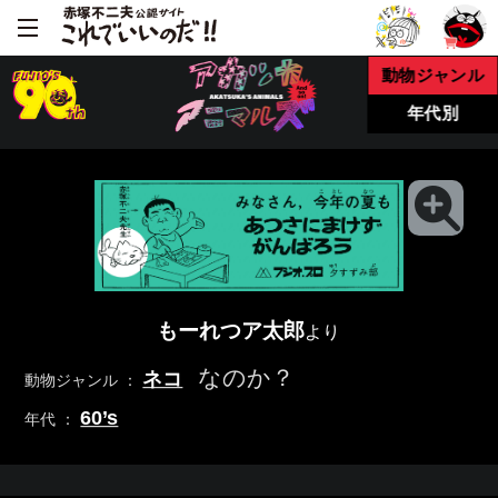
動物ジャンル
年代別
もーれつア太郎
より
なのか？
ネコ
動物ジャンル ：
60’s
年代 ：