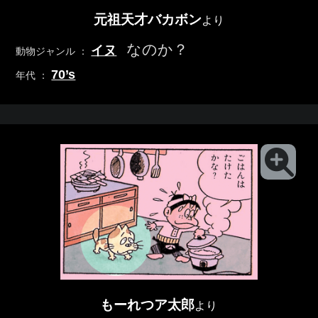
元祖天才バカボン
より
なのか？
イヌ
動物ジャンル ：
70’s
年代 ：
もーれつア太郎
より