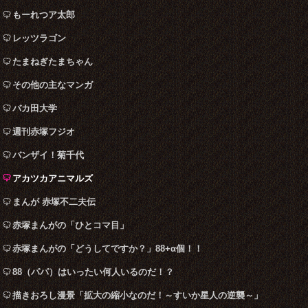
もーれつア太郎
レッツラゴン
たまねぎたまちゃん
その他の主なマンガ
バカ田大学
週刊赤塚フジオ
バンザイ！菊千代
アカツカアニマルズ
まんが 赤塚不二夫伝
赤塚まんがの「ひとコマ目」
赤塚まんがの「どうしてですか？」88+α個！！
88（パパ）はいったい何人いるのだ！？
描きおろし漫景「拡大の縮小なのだ！～すいか星人の逆襲～」