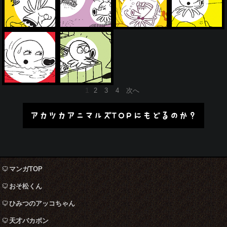
投
1
2
3
4
次へ
稿
の
アカツカアニマルズTOPにもどるのか？
ペ
ー
ジ
送
り
マンガTOP
おそ松くん
ひみつのアッコちゃん
天才バカボン