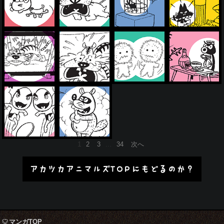
投
1
…
2
3
34
次へ
稿
の
アカツカアニマルズTOPにもどるのか？
ペ
ー
ジ
送
り
マンガTOP