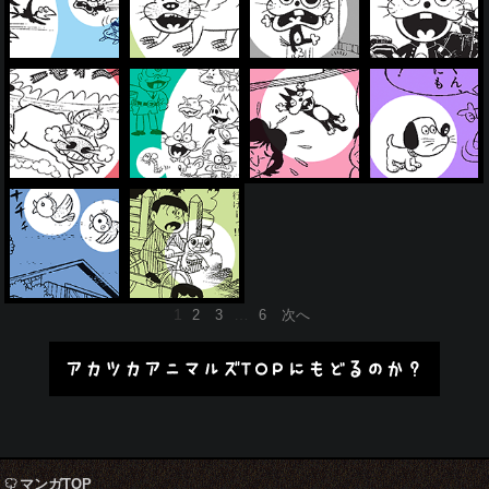
投
1
…
2
3
6
次へ
稿
の
アカツカアニマルズTOPにもどるのか？
ペ
ー
ジ
送
り
マンガTOP