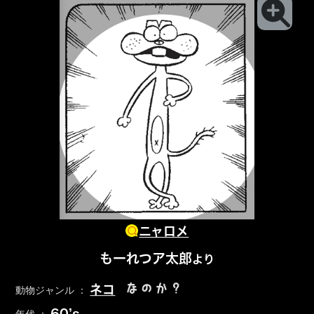
ニャロメ
もーれつア太郎
より
なのか？
ネコ
動物ジャンル ：
60’s