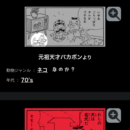
元祖天才バカボン
より
なのか？
ネコ
動物ジャンル ：
70’s
年代 ：