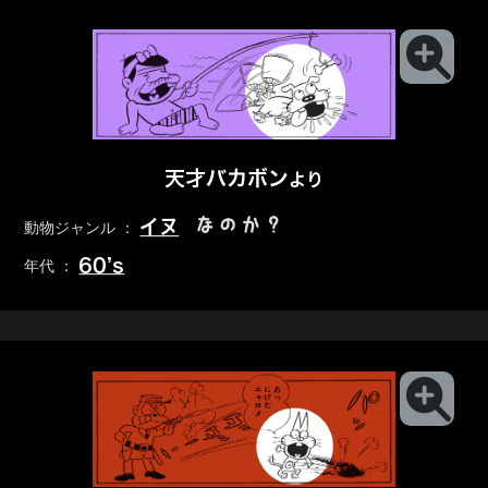
天才バカボン
より
なのか？
イヌ
動物ジャンル ：
60’s
年代 ：