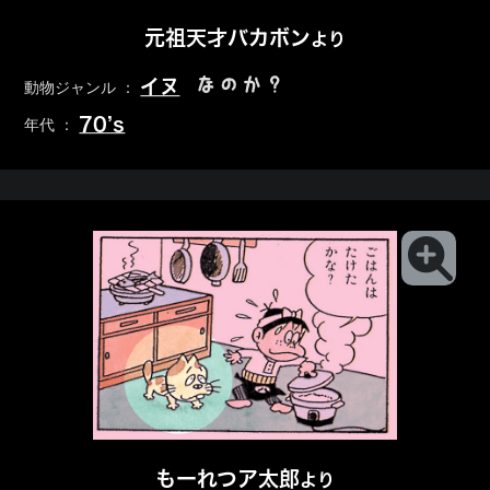
元祖天才バカボン
より
なのか？
イヌ
動物ジャンル ：
70’s
年代 ：
もーれつア太郎
より