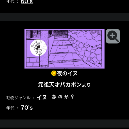
60’s
年代 ：
夜のイヌ
元祖天才バカボン
より
なのか？
イヌ
動物ジャンル ：
70’s
年代 ：