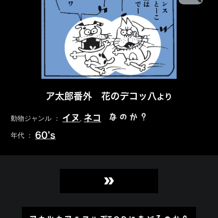
ア太郎番外 花のデコッ八
より
なのか？
イヌ
ネコ
動物ジャンル ：
,
60’s
年代 ：
»