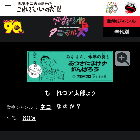
動物ジャンル
年代別
もーれつア太郎
より
なのか？
ネコ
動物ジャンル ：
60’s
年代 ：