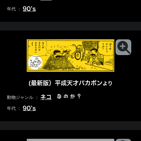
90’s
年代 ：
(最新版）平成天才バカボン
より
なのか？
ネコ
動物ジャンル ：
90’s
年代 ：