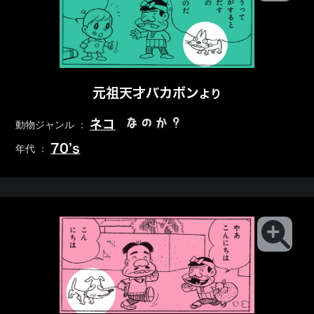
元祖天才バカボン
より
なのか？
ネコ
動物ジャンル ：
70’s
年代 ：