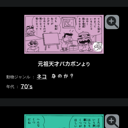
元祖天才バカボン
より
なのか？
ネコ
動物ジャンル ：
70’s
年代 ：