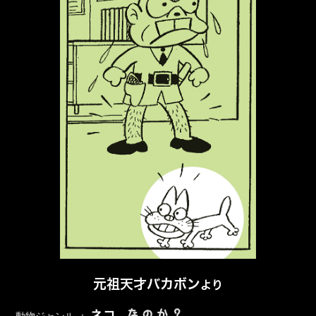
元祖天才バカボン
より
なのか？
ネコ