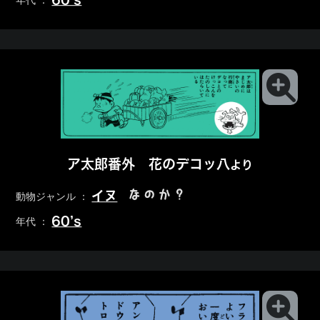
年代 ：
ア太郎番外 花のデコッ八
より
なのか？
イヌ
動物ジャンル ：
60’s
年代 ：