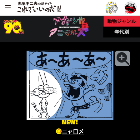
動物ジャンル
年代別
NEW!
ニャロメ