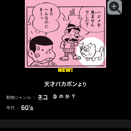
NEW!
天才バカボン
より
なのか？
ネコ
動物ジャンル ：
60’s
年代 ：