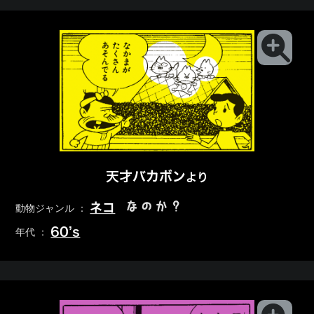
天才バカボン
より
なのか？
ネコ
動物ジャンル ：
60’s
年代 ：