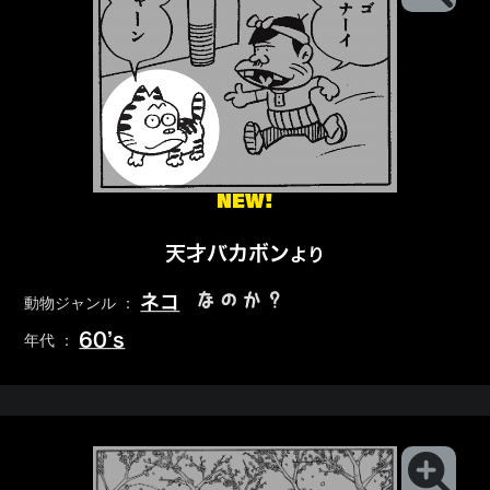
NEW!
天才バカボン
より
なのか？
ネコ
動物ジャンル ：
60’s
年代 ：