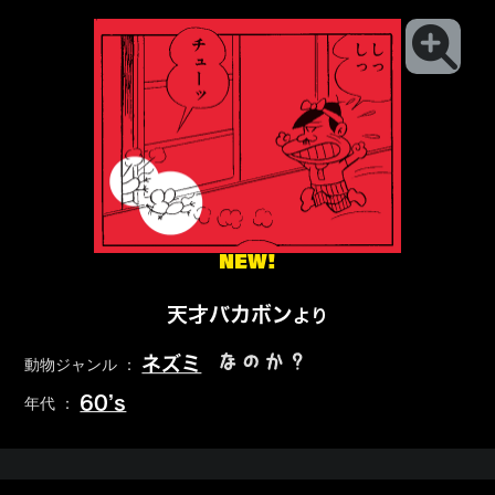
NEW!
天才バカボン
より
なのか？
ネズミ
動物ジャンル ：
60’s
年代 ：