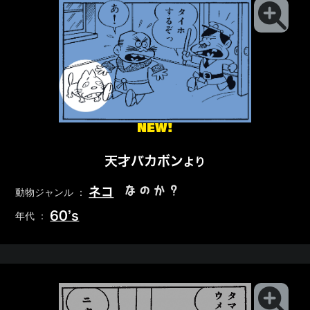
NEW!
天才バカボン
より
なのか？
ネコ
動物ジャンル ：
60’s
年代 ：