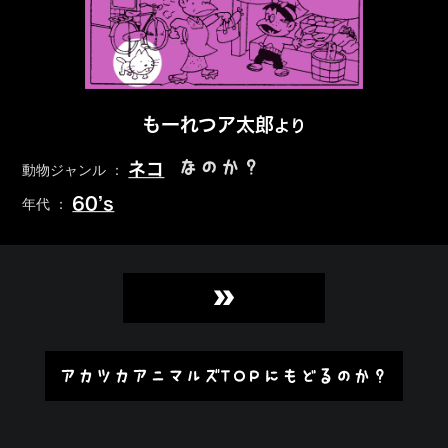
もーれつア太郎
より
なのか？
ネコ
動物ジャンル ：
60’s
年代 ：
»
アカツカアニマルズTOPにもどるのか？