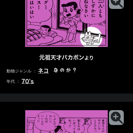
元祖天才バカボン
より
なのか？
ネコ
動物ジャンル ：
70’s
年代 ：