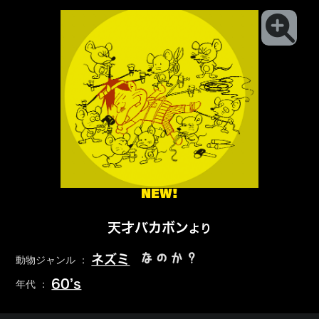
NEW!
天才バカボン
より
なのか？
ネズミ
動物ジャンル ：
60’s
年代 ：