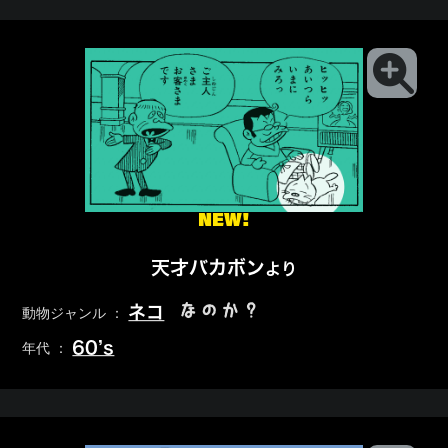
NEW!
天才バカボン
より
なのか？
ネコ
動物ジャンル ：
60’s
年代 ：