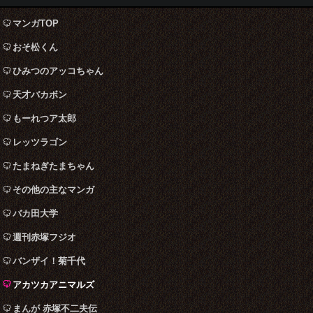
マンガTOP
おそ松くん
ひみつのアッコちゃん
天才バカボン
もーれつア太郎
レッツラゴン
たまねぎたまちゃん
その他の主なマンガ
バカ田大学
週刊赤塚フジオ
バンザイ！菊千代
アカツカアニマルズ
まんが 赤塚不二夫伝