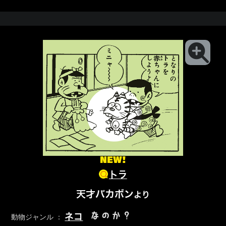
NEW!
トラ
天才バカボン
より
なのか？
ネコ
動物ジャンル ：