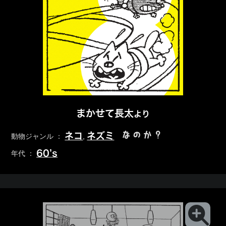
まかせて長太
より
なのか？
ネコ
ネズミ
動物ジャンル ：
,
60’s
年代 ：