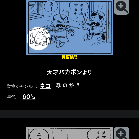
NEW!
天才バカボン
より
なのか？
ネコ
動物ジャンル ：
60’s
年代 ：