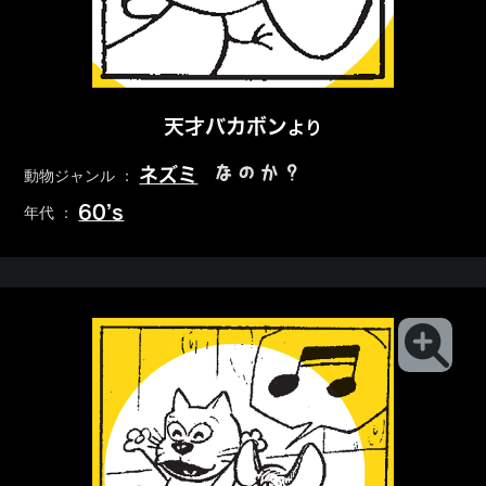
天才バカボン
より
なのか？
ネズミ
動物ジャンル ：
60’s
年代 ：