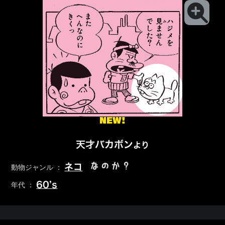
NEW!
天才バカボン
より
なのか？
ネコ
動物ジャンル ：
60’s
年代 ：