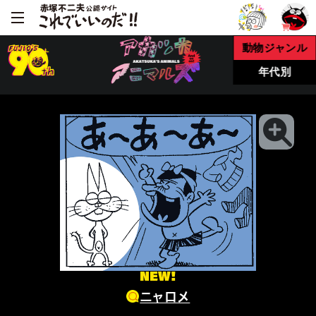
動物ジャンル
年代別
NEW!
ニャロメ