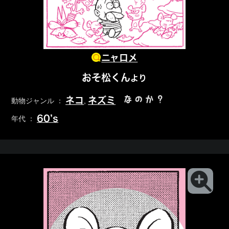
ニャロメ
おそ松くん
より
なのか？
ネコ
ネズミ
動物ジャンル ：
,
60’s
年代 ：