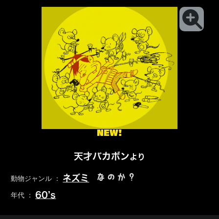
NEW!
天才バカボン
より
なのか？
ネズミ
動物ジャンル ：
60’s
年代 ：