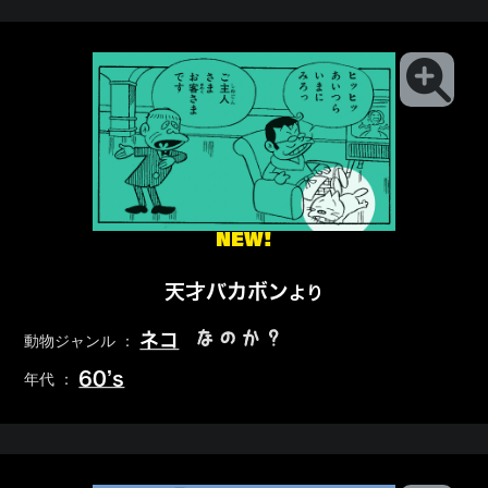
NEW!
天才バカボン
より
なのか？
ネコ
動物ジャンル ：
60’s
年代 ：