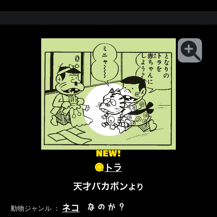
NEW!
トラ
天才バカボン
より
なのか？
ネコ
動物ジャンル ：