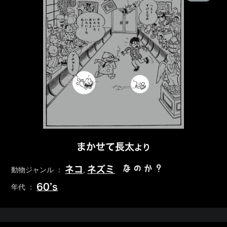
まかせて長太
より
なのか？
ネコ
ネズミ
動物ジャンル ：
,
60’s
年代 ：