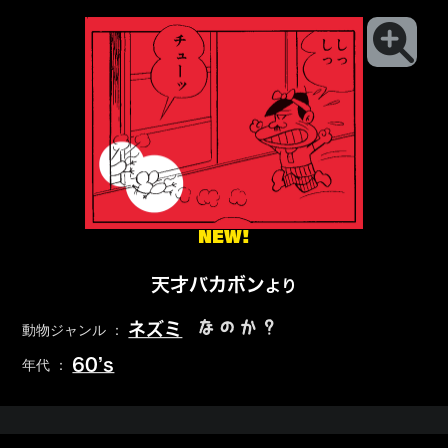
NEW!
天才バカボン
より
なのか？
ネズミ
動物ジャンル ：
60’s
年代 ：