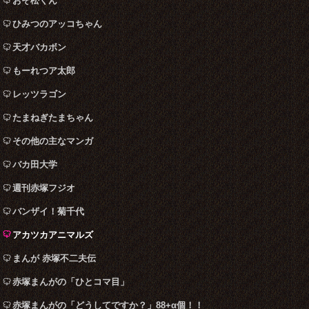
おそ松くん
ひみつのアッコちゃん
天才バカボン
もーれつア太郎
レッツラゴン
たまねぎたまちゃん
その他の主なマンガ
バカ田大学
週刊赤塚フジオ
バンザイ！菊千代
アカツカアニマルズ
まんが 赤塚不二夫伝
赤塚まんがの「ひとコマ目」
赤塚まんがの「どうしてですか？」88+α個！！