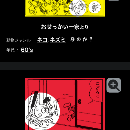
おせっかい一家
より
なのか？
ネコ
ネズミ
動物ジャンル ：
,
60’s
年代 ：