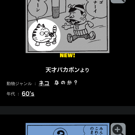
NEW!
天才バカボン
より
なのか？
ネコ
動物ジャンル ：
60’s
年代 ：