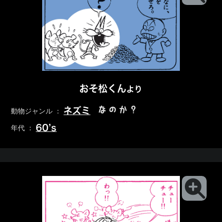
おそ松くん
より
なのか？
ネズミ
動物ジャンル ：
60’s
年代 ：