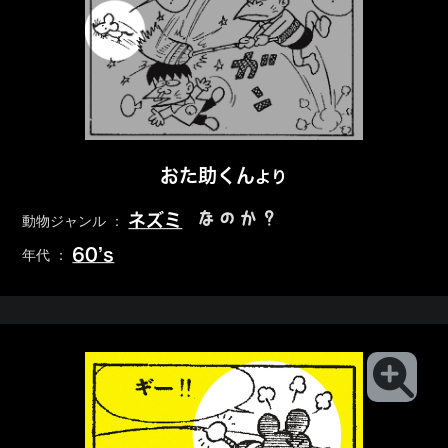
おた助くん
より
なのか？
ネズミ
動物ジャンル ：
60’s
年代 ：