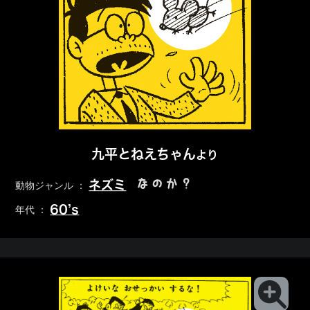
九平とねえちゃん
より
なのか？
ネズミ
動物ジャンル ：
60’s
年代 ：