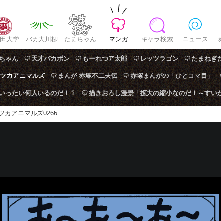
田大学
バカ大川柳
たまちゃん
マンガ
キャラ検索
ニュース
ちゃん
天才バカボン
もーれつア太郎
レッツラゴン
たまねぎ
ツカアニマルズ
まんが 赤塚不二夫伝
赤塚まんがの「ひとコマ目」
はいったい何人いるのだ！？
描きおろし漫景「拡大の縮小なのだ！～すい
ツカアニマルズ0266