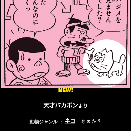
NEW!
天才バカボン
より
ネコ
なのか？
動物ジャンル ：