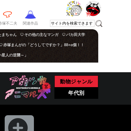
赤塚不二夫
関連作品
たまちゃん
その他の主なマンガ
バカ田大学
赤塚まんがの「どうしてですか？」88+α個！！
か星人の逆襲～」
動物ジャンル
年代別