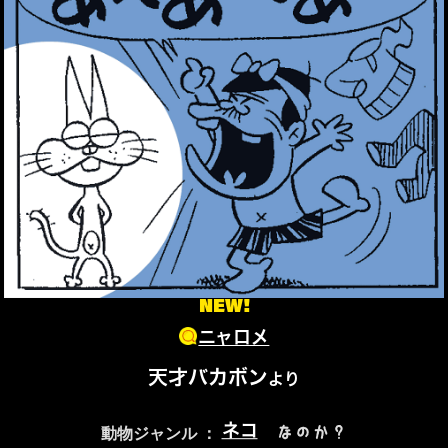
NEW!
ニャロメ
天才バカボン
より
ネコ
なのか？
動物ジャンル ：