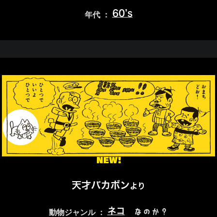
60’s
年代 ：
NEW!
天才バカボン
より
ネコ
なのか？
動物ジャンル ：