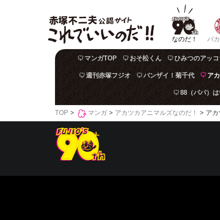
なのだ！
バカ
マンガTOP
おそ松くん
ひみつのアッコ
週刊赤塚フジオ
バンザイ！菊千代
アカ
88（パパ）
TOP
>
マンガ
>
アカツカアニマルズなのだ！
> アカ