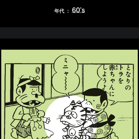
60’s
年代 ：