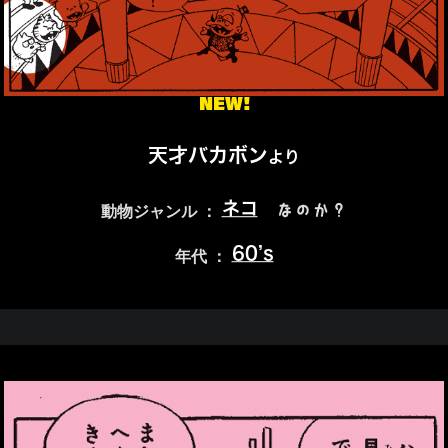
NEW!
天才バカボン
より
ネコ
なのか？
動物ジャンル ：
60’s
年代 ：