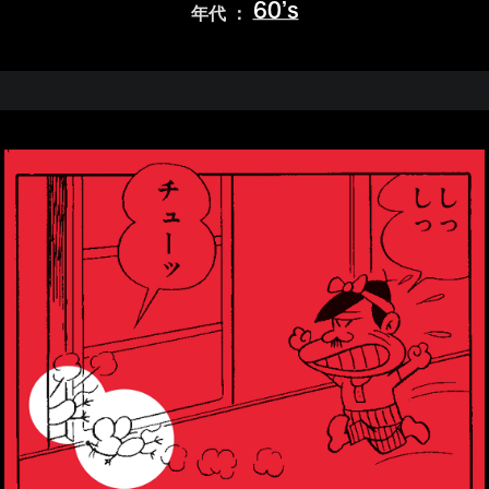
60’s
年代 ：