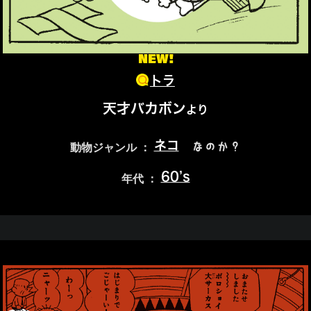
NEW!
トラ
天才バカボン
より
ネコ
なのか？
動物ジャンル ：
60’s
年代 ：