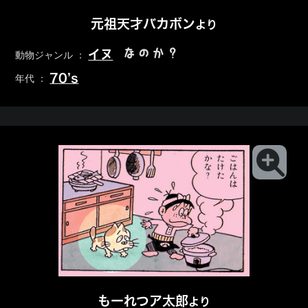
元祖天才バカボン
より
なのか？
イヌ
動物ジャンル ：
70’s
年代 ：
もーれつア太郎
より