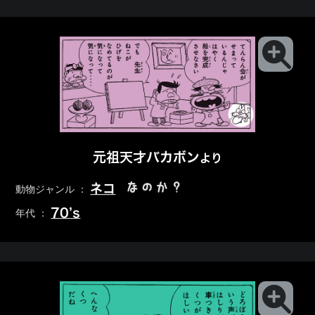
元祖天才バカボン
より
なのか？
ネコ
動物ジャンル ：
70’s
年代 ：