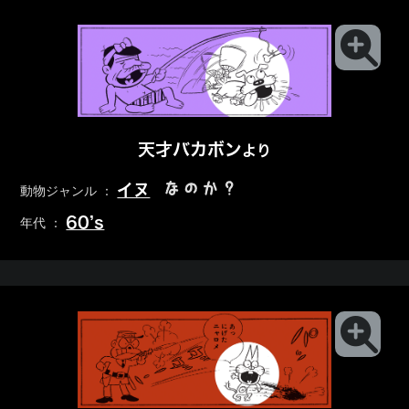
天才バカボン
より
なのか？
イヌ
動物ジャンル ：
60’s
年代 ：