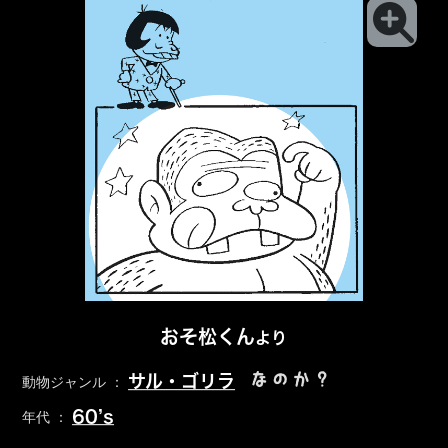
おそ松くん
より
なのか？
サル・ゴリラ
動物ジャンル ：
60’s
年代 ：