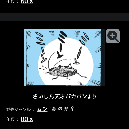
60’s
年代 ：
さいしん天才バカボン
より
なのか？
ムシ
動物ジャンル ：
80’s
年代 ：