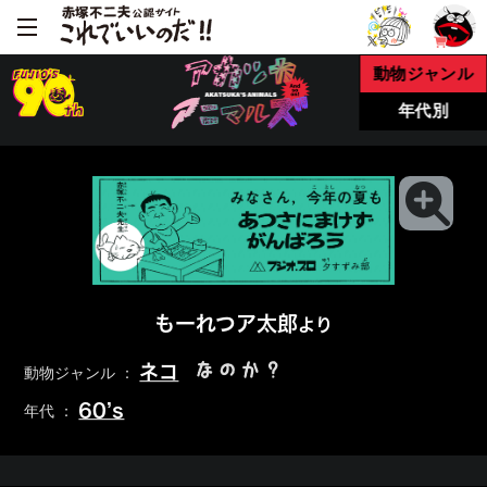
動物ジャンル
年代別
もーれつア太郎
より
なのか？
ネコ
動物ジャンル ：
60’s
年代 ：