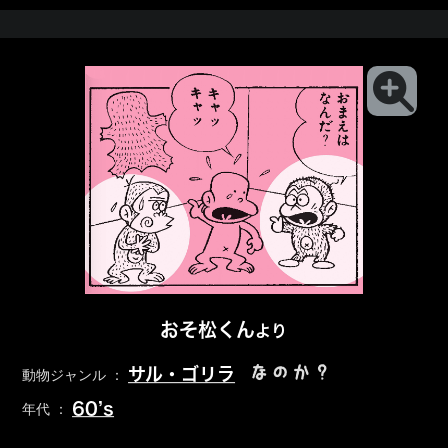
おそ松くん
より
なのか？
サル・ゴリラ
動物ジャンル ：
60’s
年代 ：