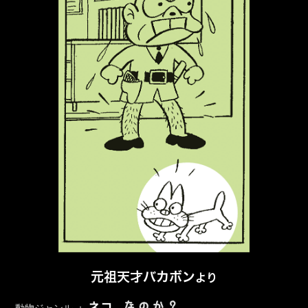
元祖天才バカボン
より
なのか？
ネコ