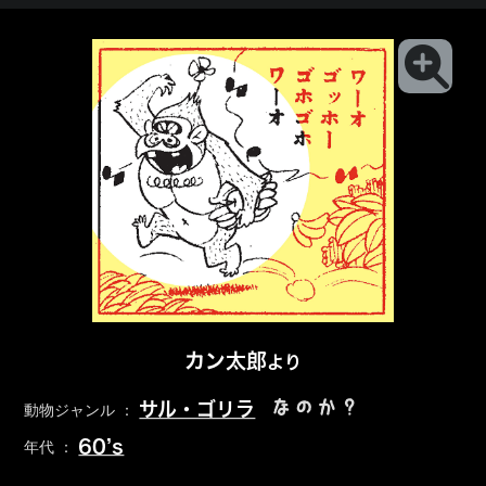
カン太郎
より
なのか？
サル・ゴリラ
動物ジャンル ：
60’s
年代 ：