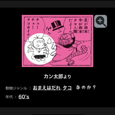
カン太郎
より
なのか？
おまえはだれ
タコ
動物ジャンル ：
,
60’s
年代 ：