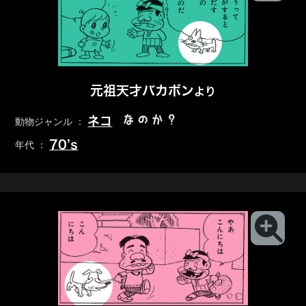
元祖天才バカボン
より
なのか？
ネコ
動物ジャンル ：
70’s
年代 ：