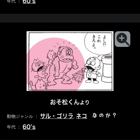
60’s
年代 ：
おそ松くん
より
なのか？
サル・ゴリラ
ネコ
動物ジャンル ：
,
60’s
年代 ：