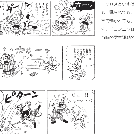
ニャロメといえ
も、蹴られても
車で轢かれても
す。「コンニャ
当時の学生運動