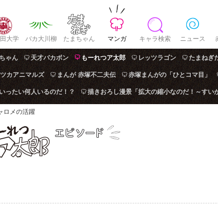
田大学
バカ大川柳
たまちゃん
マンガ
キャラ検索
ニュース
ちゃん
天才バカボン
もーれつア太郎
レッツラゴン
たまねぎ
ツカアニマルズ
まんが 赤塚不二夫伝
赤塚まんがの「ひとコマ目」
はいったい何人いるのだ！？
描きおろし漫景「拡大の縮小なのだ！～すい
ャロメの活躍