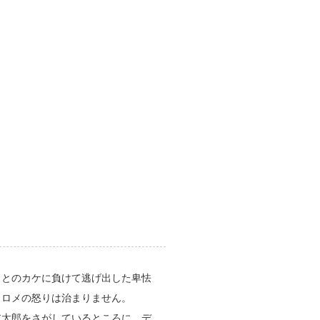
メとのカケに負けて逃げ出した卑怯
ャロメの怒りは治まりません。
ア太郎をさがしているところに、デ