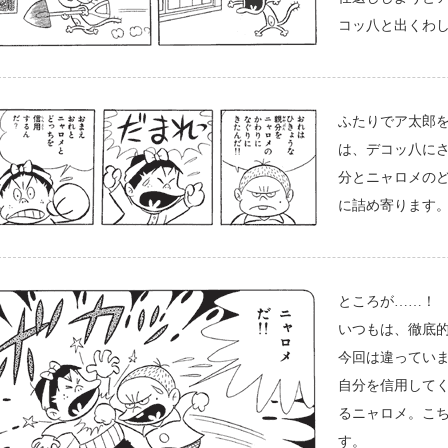
コッ八と出くわ
ふたりでア太郎
は、デコッ八に
分とニャロメの
に詰め寄ります
ところが……！
いつもは、徹底
今回は違ってい
自分を信用して
るニャロメ。こ
す。