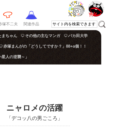
赤塚不二夫
関連作品
たまちゃん
その他の主なマンガ
バカ田大学
赤塚まんがの「どうしてですか？」88+α個！！
か星人の逆襲～」
ニャロメの活躍
「デコッ八の男ごころ」