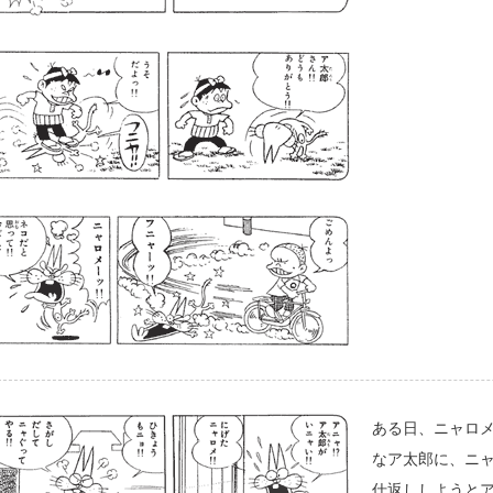
ある日、ニャロ
なア太郎に、ニ
仕返ししようと