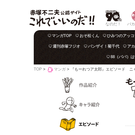
なのだ！
バカ
マンガTOP
おそ松くん
ひみつのアッコ
週刊赤塚フジオ
バンザイ！菊千代
アカ
88（パパ）
TOP
>
マンガ
> 『もーれつア太郎』エピソード ニ