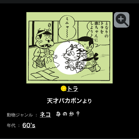
トラ
天才バカボン
より
なのか？
ネコ
動物ジャンル ：
60’s
年代 ：