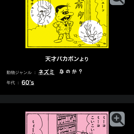
天才バカボン
より
なのか？
ネズミ
動物ジャンル ：
60’s
年代 ：