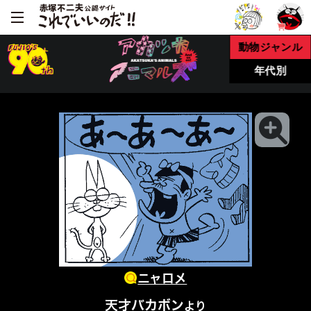
動物ジャンル
年代別
ニャロメ
天才バカボン
より