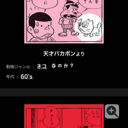
天才バカボン
より
なのか？
ネコ
動物ジャンル ：
60’s
年代 ：