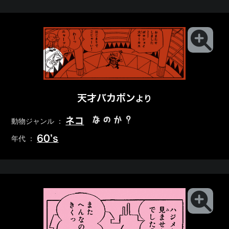
天才バカボン
より
なのか？
ネコ
動物ジャンル ：
60’s
年代 ：