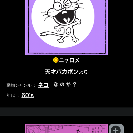
ニャロメ
天才バカボン
より
なのか？
ネコ
動物ジャンル ：
60’s
年代 ：