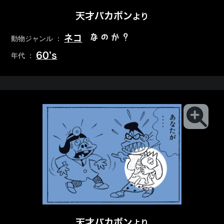
天才バカボン
より
なのか？
ネコ
動物ジャンル ：
60’s
年代 ：
天才バカボン
より