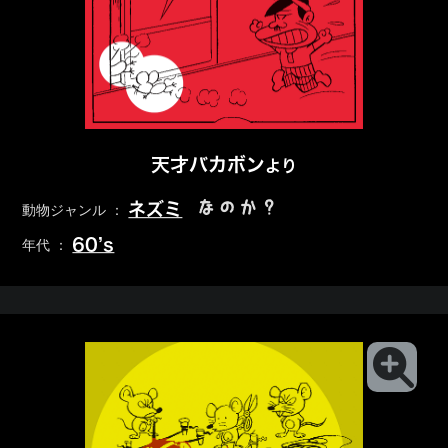
天才バカボン
より
なのか？
ネズミ
動物ジャンル ：
60’s
年代 ：