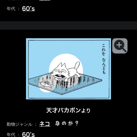
60’s
年代 ：
天才バカボン
より
なのか？
ネコ
動物ジャンル ：
60’s
年代 ：