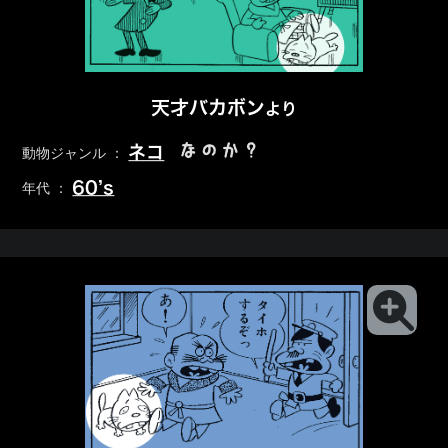
天才バカボン
より
なのか？
ネコ
動物ジャンル ：
60’s
年代 ：