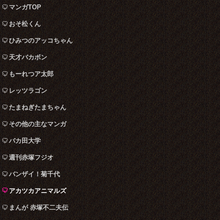
マンガTOP
おそ松くん
ひみつのアッコちゃん
天才バカボン
もーれつア太郎
レッツラゴン
たまねぎたまちゃん
その他の主なマンガ
バカ田大学
週刊赤塚フジオ
バンザイ！菊千代
アカツカアニマルズ
まんが 赤塚不二夫伝