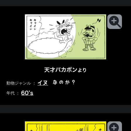
天才バカボン
より
なのか？
イヌ
動物ジャンル ：
60’s
年代 ：