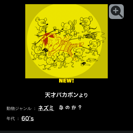
NEW!
天才バカボン
より
なのか？
ネズミ
動物ジャンル ：
60’s
年代 ：