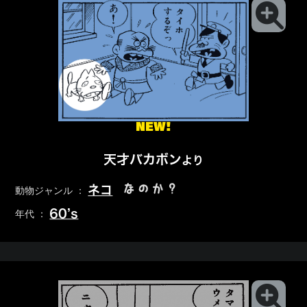
NEW!
天才バカボン
より
なのか？
ネコ
動物ジャンル ：
60’s
年代 ：