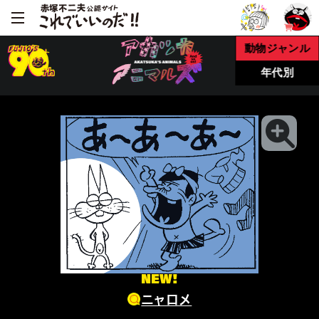
動物ジャンル
年代別
NEW!
ニャロメ