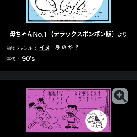
母ちゃんNo.1（デラックスボンボン版）
より
なのか？
イヌ
動物ジャンル ：
90’s
年代 ：