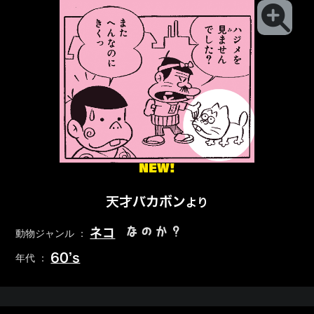
NEW!
天才バカボン
より
なのか？
ネコ
動物ジャンル ：
60’s
年代 ：