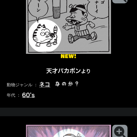
NEW!
天才バカボン
より
なのか？
ネコ
動物ジャンル ：
60’s
年代 ：