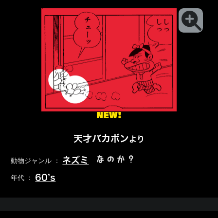
NEW!
天才バカボン
より
なのか？
ネズミ
動物ジャンル ：
60’s
年代 ：