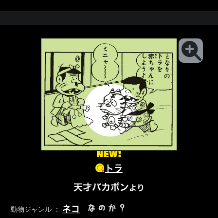
NEW!
トラ
天才バカボン
より
なのか？
ネコ
動物ジャンル ：