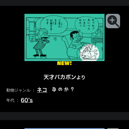
NEW!
天才バカボン
より
なのか？
ネコ
動物ジャンル ：
60’s
年代 ：