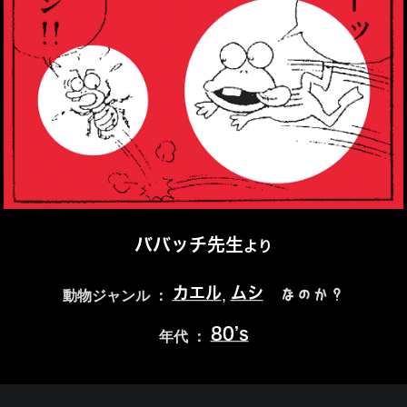
ババッチ先生
より
カエル
ムシ
,
なのか？
動物ジャンル ：
80’s
年代 ：