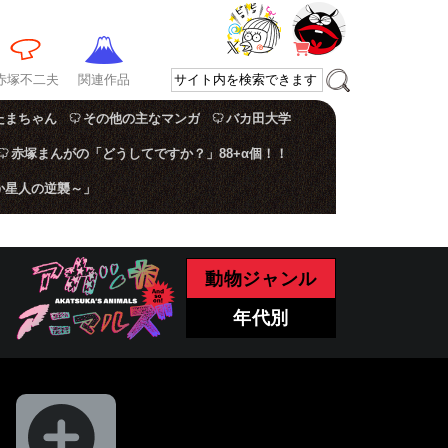
赤塚不二夫
関連作品
たまちゃん
その他の主なマンガ
バカ田大学
赤塚まんがの「どうしてですか？」88+α個！！
か星人の逆襲～」
動物ジャンル
年代別