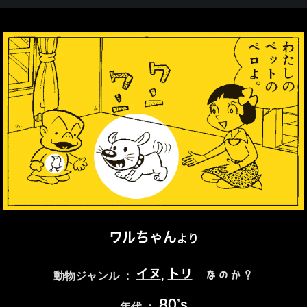
ワルちゃん
より
イヌ
トリ
,
なのか？
動物ジャンル ：
80’s
年代 ：