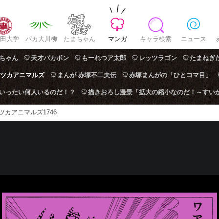
田大学
バカ大川柳
たまちゃん
マンガ
キャラ検索
ニュース
ちゃん
天才バカボン
もーれつア太郎
レッツラゴン
たまねぎ
ツカアニマルズ
まんが 赤塚不二夫伝
赤塚まんがの「ひとコマ目」
はいったい何人いるのだ！？
描きおろし漫景「拡大の縮小なのだ！～すい
ツカアニマルズ1746