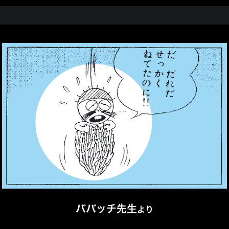
ババッチ先生
より