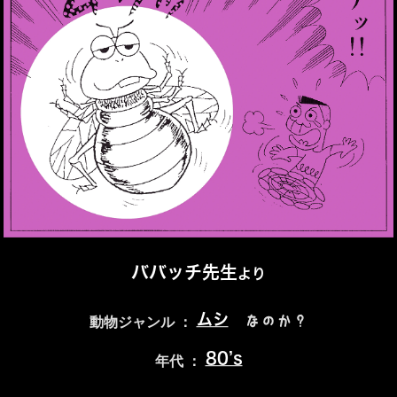
ババッチ先生
より
ムシ
なのか？
動物ジャンル ：
80’s
年代 ：