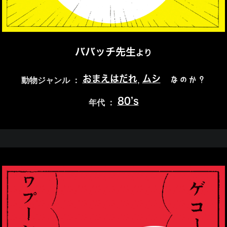
ババッチ先生
より
おまえはだれ
ムシ
,
なのか？
動物ジャンル ：
80’s
年代 ：