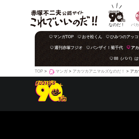
なのだ！
バカ
マンガTOP
おそ松くん
ひみつのアッコ
週刊赤塚フジオ
バンザイ！菊千代
アカ
88（パパ）
TOP
>
マンガ
>
アカツカアニマルズなのだ！
> アカ