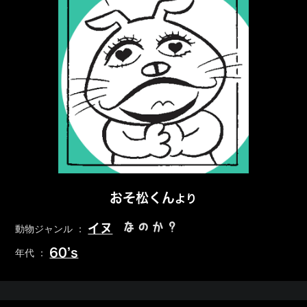
おそ松くん
より
なのか？
イヌ
動物ジャンル ：
60’s
年代 ：