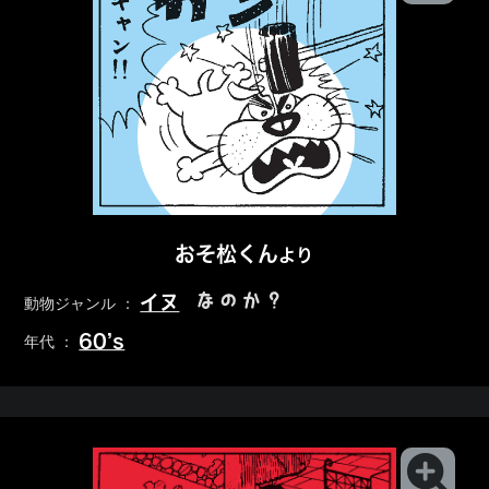
おそ松くん
より
なのか？
イヌ
動物ジャンル ：
60’s
年代 ：