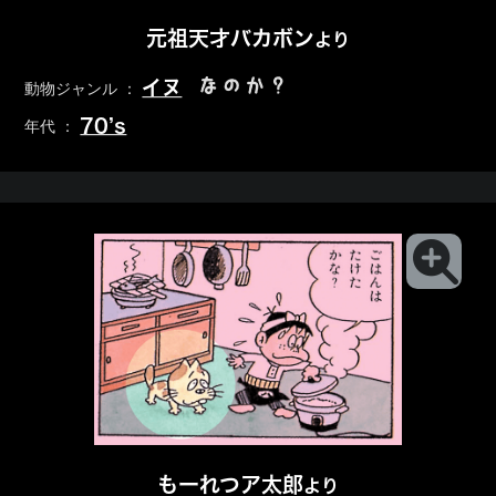
元祖天才バカボン
より
なのか？
イヌ
動物ジャンル ：
70’s
年代 ：
もーれつア太郎
より