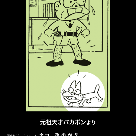
元祖天才バカボン
より
なのか？
ネコ