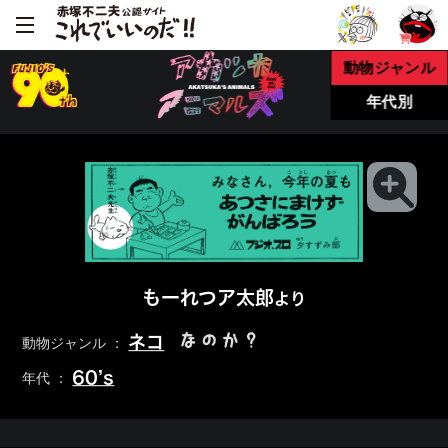
動物ジャンル
年代別
もーれつア太郎
より
なのか？
ネコ
動物ジャンル ：
60’s
年代 ：