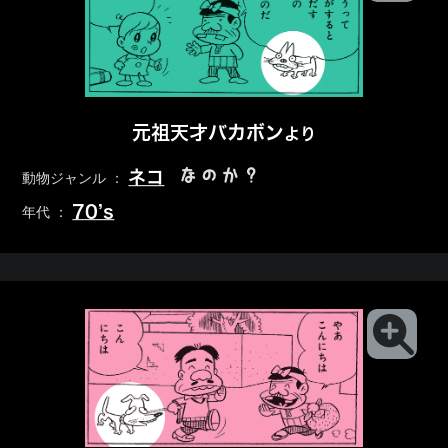
元祖天才バカボン
より
なのか？
ネコ
動物ジャンル ：
70’s
年代 ：