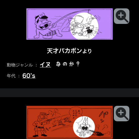
天才バカボン
より
なのか？
イヌ
動物ジャンル ：
60’s
年代 ：