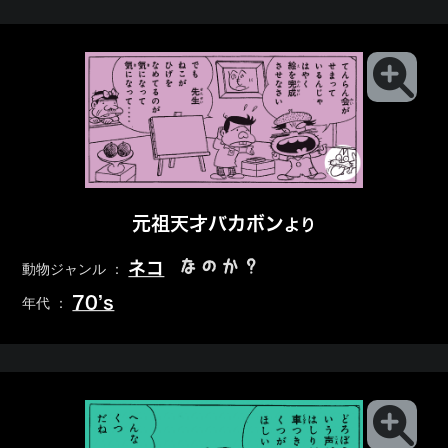
元祖天才バカボン
より
なのか？
ネコ
動物ジャンル ：
70’s
年代 ：