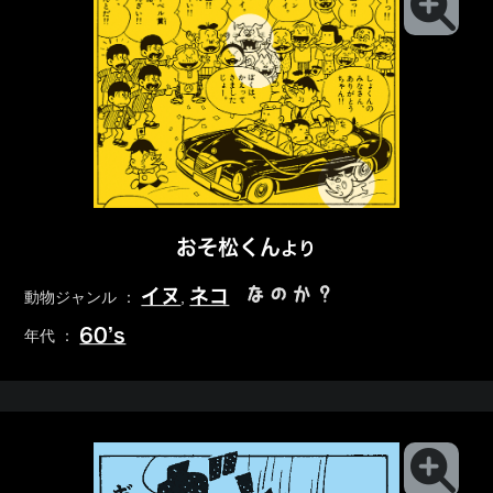
おそ松くん
より
なのか？
イヌ
ネコ
動物ジャンル ：
,
60’s
年代 ：