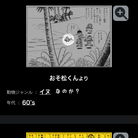
おそ松くん
より
なのか？
イヌ
動物ジャンル ：
60’s
年代 ：