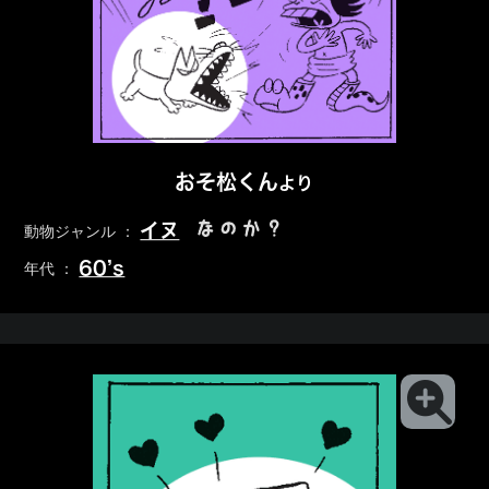
おそ松くん
より
なのか？
イヌ
動物ジャンル ：
60’s
年代 ：