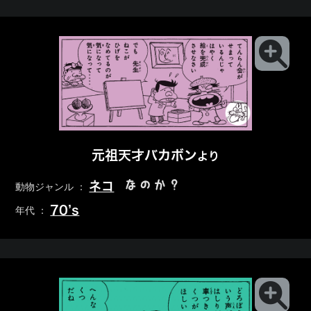
元祖天才バカボン
より
なのか？
ネコ
動物ジャンル ：
70’s
年代 ：