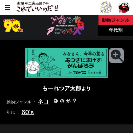
動物ジャンル
年代別
もーれつア太郎
より
なのか？
ネコ
動物ジャンル ：
60’s
年代 ：