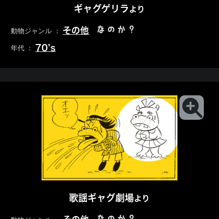
ギャグゲリラ
より
なのか？
その他
動物ジャンル ：
70’s
年代 ：
歌謡ギャグ劇場
より
なのか？