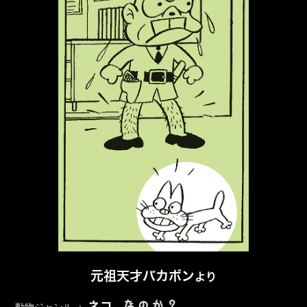
元祖天才バカボン
より
なのか？
ネコ