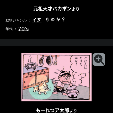
元祖天才バカボン
より
なのか？
イヌ
動物ジャンル ：
70’s
年代 ：
もーれつア太郎
より