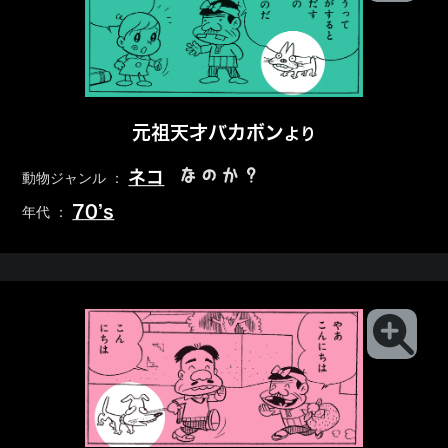
元祖天才バカボン
より
なのか？
ネコ
動物ジャンル ：
70’s
年代 ：