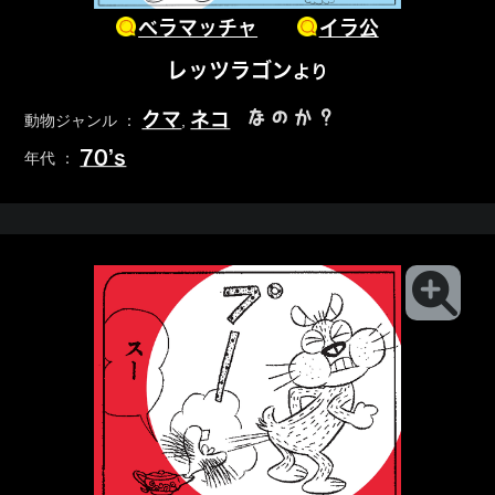
ベラマッチャ
イラ公
レッツラゴン
より
なのか？
クマ
ネコ
動物ジャンル ：
,
70’s
年代 ：