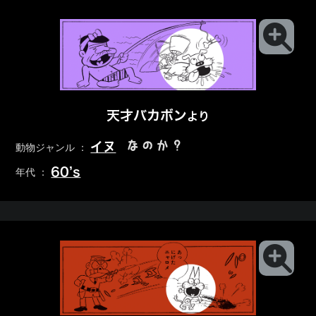
天才バカボン
より
なのか？
イヌ
動物ジャンル ：
60’s
年代 ：