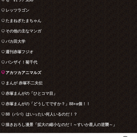
レッツラゴン
たまねぎたまちゃん
その他の主なマンガ
バカ田大学
週刊赤塚フジオ
バンザイ！菊千代
アカツカアニマルズ
まんが 赤塚不二夫伝
赤塚まんがの「ひとコマ目」
赤塚まんがの「どうしてですか？」88+α個！！
88（パパ）はいったい何人いるのだ！？
描きおろし漫景「拡大の縮小なのだ！～すいか星人の逆襲～」