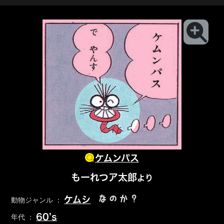
ケムンパス
もーれつア太郎
より
なのか？
ケムシ
動物ジャンル ：
60’s
年代 ：