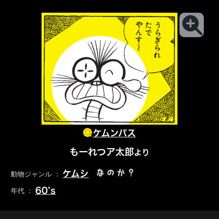
ケムンパス
もーれつア太郎
より
なのか？
ケムシ
動物ジャンル ：
60’s
年代 ：