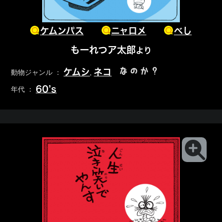
ケムンパス
ニャロメ
べし
もーれつア太郎
より
なのか？
ケムシ
ネコ
動物ジャンル ：
,
60’s
年代 ：