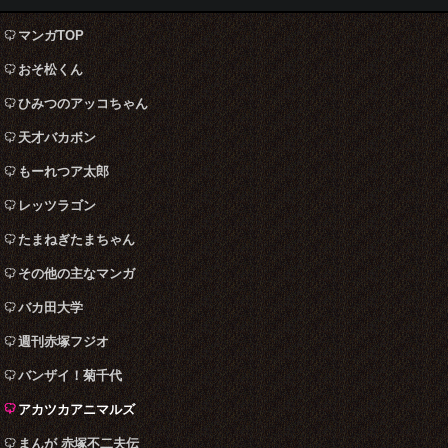
マンガTOP
おそ松くん
ひみつのアッコちゃん
天才バカボン
もーれつア太郎
レッツラゴン
たまねぎたまちゃん
その他の主なマンガ
バカ田大学
週刊赤塚フジオ
バンザイ！菊千代
アカツカアニマルズ
まんが 赤塚不二夫伝