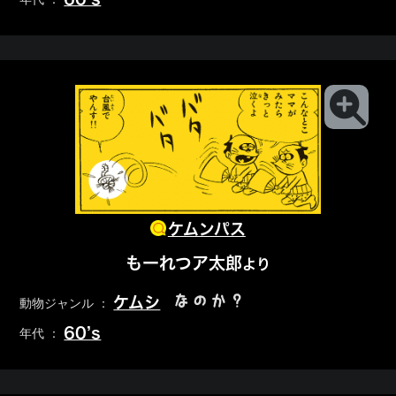
ケムンパス
もーれつア太郎
より
なのか？
ケムシ
動物ジャンル ：
60’s
年代 ：