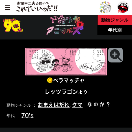
動物ジャンル
年代別
ベラマッチャ
レッツラゴン
より
なのか？
おまえはだれ
クマ
動物ジャンル ：
,
70’s
年代 ：