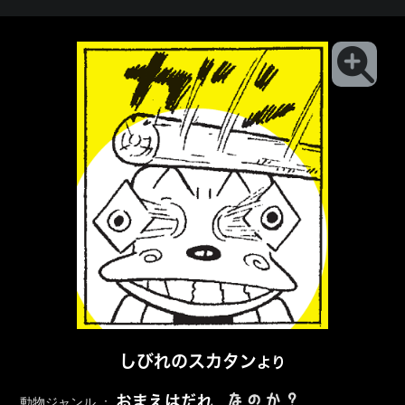
しびれのスカタン
より
なのか？
おまえはだれ
動物ジャンル ：