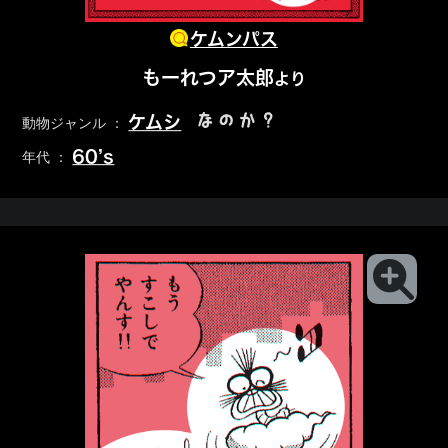
ケムンパス
もーれつア太郎
より
なのか？
ケムシ
動物ジャンル ：
60’s
年代 ：