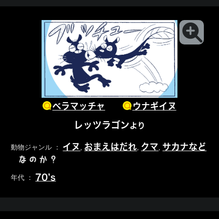
ベラマッチャ
ウナギイヌ
レッツラゴン
より
イヌ
おまえはだれ
クマ
サカナなど
動物ジャンル ：
,
,
,
なのか？
70’s
年代 ：