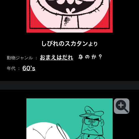
しびれのスカタン
より
なのか？
おまえはだれ
動物ジャンル ：
60’s
年代 ：