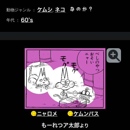
なのか？
ケムシ
ネコ
動物ジャンル ：
,
60’s
年代 ：
ニャロメ
ケムンパス
もーれつア太郎
より