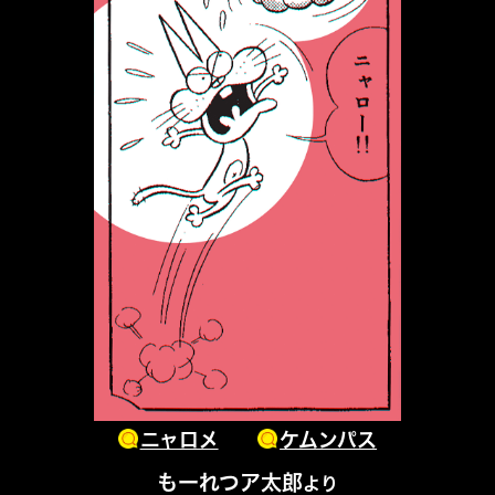
ニャロメ
ケムンパス
もーれつア太郎
より