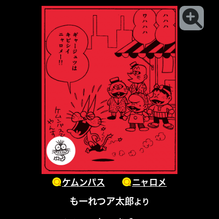
ケムンパス
ニャロメ
もーれつア太郎
より