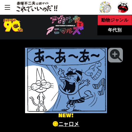
動物ジャンル
年代別
NEW!
ニャロメ