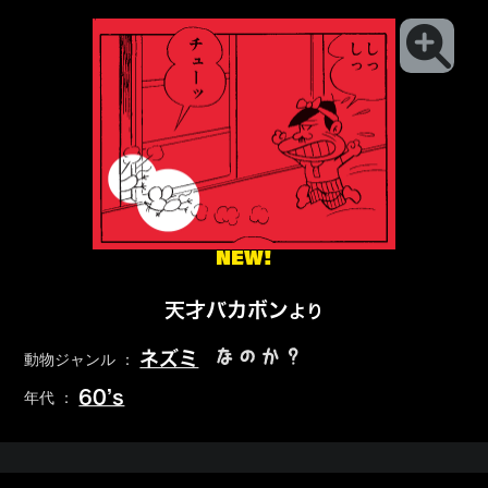
NEW!
天才バカボン
より
なのか？
ネズミ
動物ジャンル ：
60’s
年代 ：