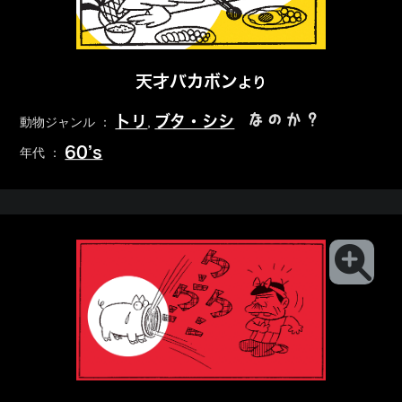
天才バカボン
より
なのか？
トリ
ブタ・シシ
動物ジャンル ：
,
60’s
年代 ：