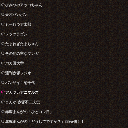
ひみつのアッコちゃん
天才バカボン
もーれつア太郎
レッツラゴン
たまねぎたまちゃん
その他の主なマンガ
バカ田大学
週刊赤塚フジオ
バンザイ！菊千代
アカツカアニマルズ
まんが 赤塚不二夫伝
赤塚まんがの「ひとコマ目」
赤塚まんがの「どうしてですか？」88+α個！！