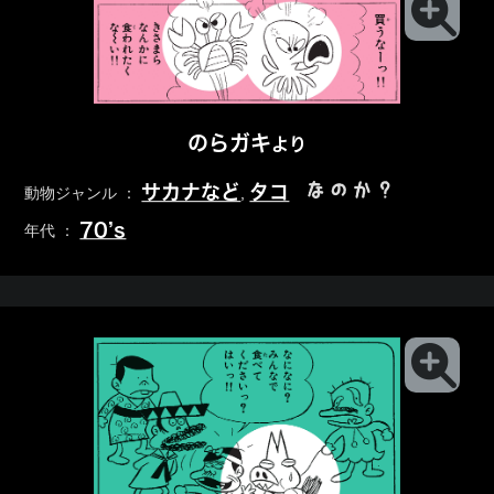
のらガキ
より
なのか？
サカナなど
タコ
動物ジャンル ：
,
70’s
年代 ：