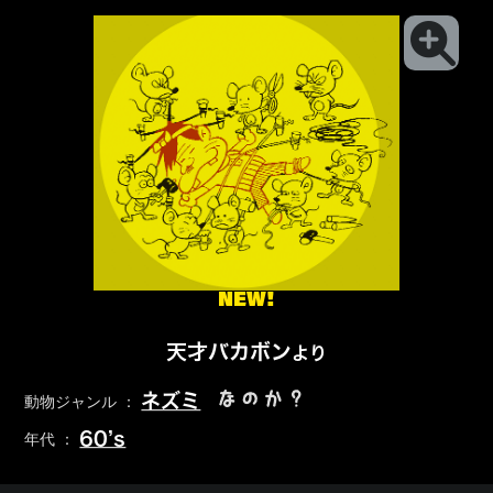
NEW!
天才バカボン
より
なのか？
ネズミ
動物ジャンル ：
60’s
年代 ：