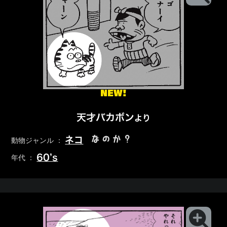
NEW!
天才バカボン
より
なのか？
ネコ
動物ジャンル ：
60’s
年代 ：