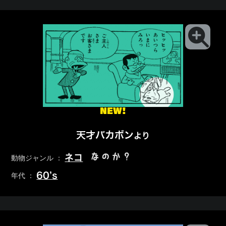
NEW!
天才バカボン
より
なのか？
ネコ
動物ジャンル ：
60’s
年代 ：