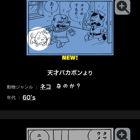
NEW!
天才バカボン
より
なのか？
ネコ
動物ジャンル ：
60’s
年代 ：