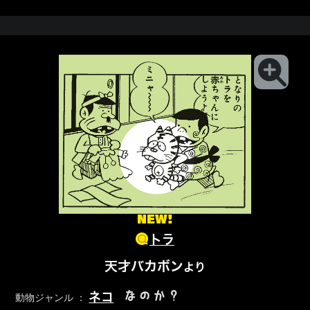
NEW!
トラ
天才バカボン
より
なのか？
ネコ
動物ジャンル ：