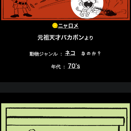
ニャロメ
元祖天才バカボン
より
ネコ
なのか？
動物ジャンル ：
70’s
年代 ：