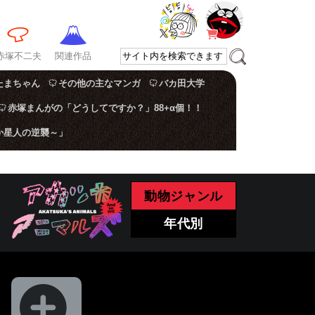
赤塚不二夫
関連作品
たまちゃん
その他の主なマンガ
バカ田大学
赤塚まんがの「どうしてですか？」88+α個！！
か星人の逆襲～」
動物ジャンル
年代別