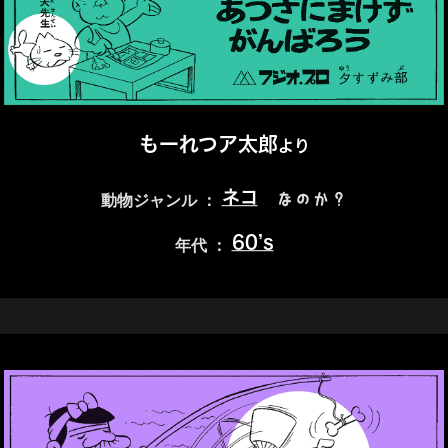
もーれつア太郎
より
ネコ
なのか？
動物ジャンル ：
60’s
年代 ：