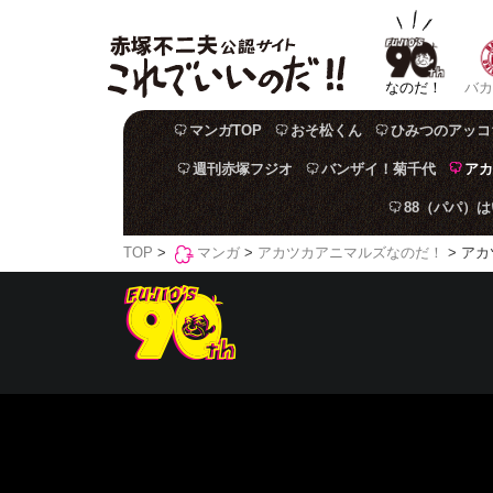
なのだ！
バカ
マンガTOP
おそ松くん
ひみつのアッコ
週刊赤塚フジオ
バンザイ！菊千代
アカ
88（パパ）
TOP
>
マンガ
>
アカツカアニマルズなのだ！
> アカ