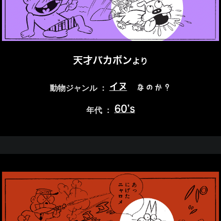
天才バカボン
より
イヌ
なのか？
動物ジャンル ：
60’s
年代 ：