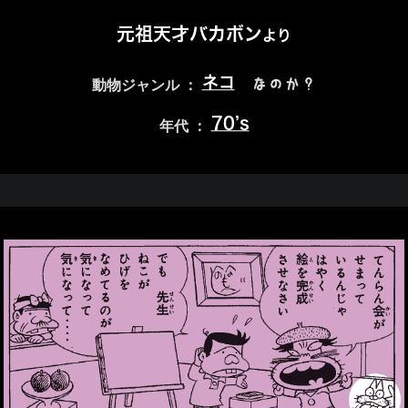
元祖天才バカボン
より
ネコ
なのか？
動物ジャンル ：
70’s
年代 ：