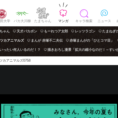
田大学
バカ大川柳
たまちゃん
マンガ
キャラ検索
ニュース
ちゃん
天才バカボン
もーれつア太郎
レッツラゴン
たまねぎ
ツカアニマルズ
まんが 赤塚不二夫伝
赤塚まんがの「ひとコマ目」
はいったい何人いるのだ！？
描きおろし漫景「拡大の縮小なのだ！～すい
ツカアニマルズ0758