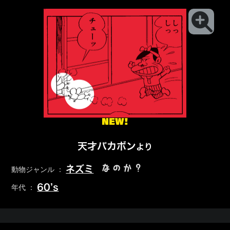
NEW!
天才バカボン
より
なのか？
ネズミ
動物ジャンル ：
60’s
年代 ：