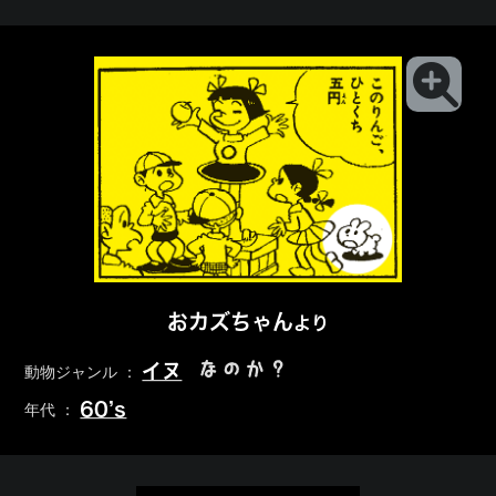
おカズちゃん
より
なのか？
イヌ
動物ジャンル ：
60’s
年代 ：