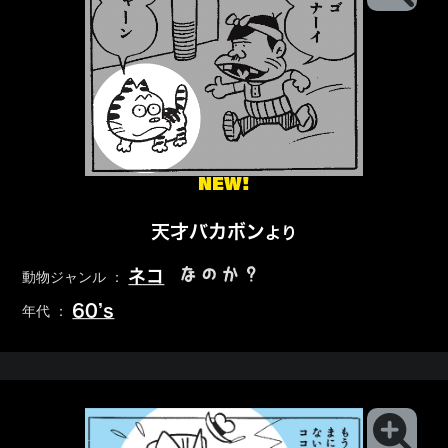
NEW!
天才バカボン
より
なのか？
ネコ
動物ジャンル ：
60’s
年代 ：