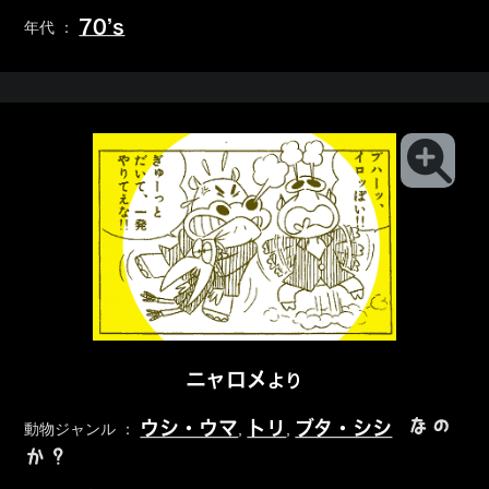
70’s
年代 ：
ニャロメ
より
なの
ウシ・ウマ
トリ
ブタ・シシ
動物ジャンル ：
,
,
か？