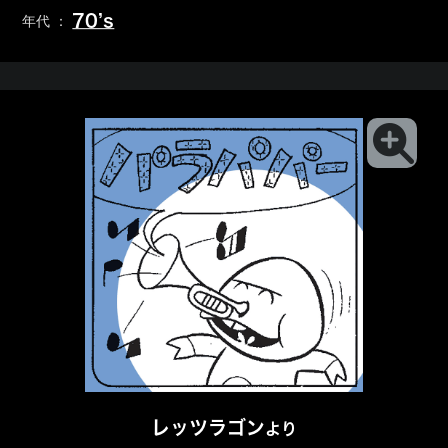
70’s
年代 ：
レッツラゴン
より