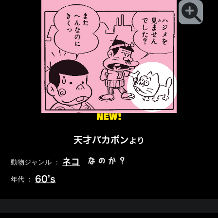
NEW!
天才バカボン
より
なのか？
ネコ
動物ジャンル ：
60’s
年代 ：