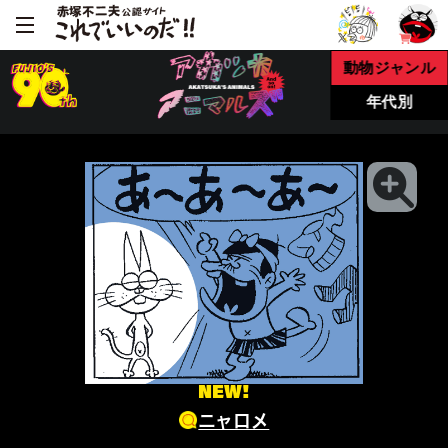
動物ジャンル
年代別
NEW!
ニャロメ