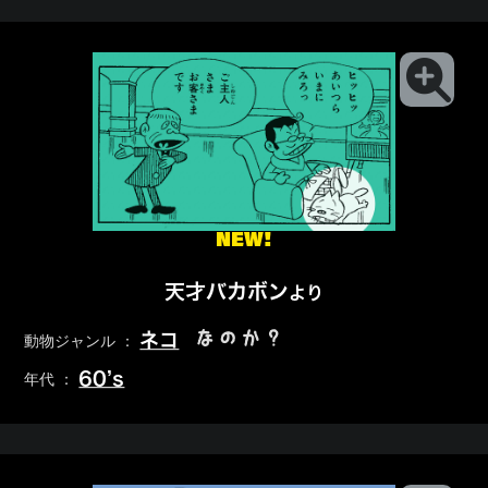
NEW!
天才バカボン
より
なのか？
ネコ
動物ジャンル ：
60’s
年代 ：