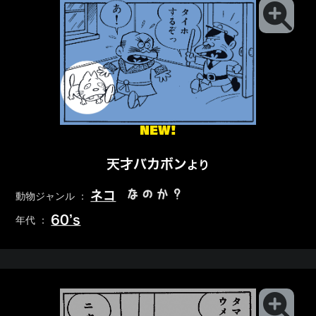
NEW!
天才バカボン
より
なのか？
ネコ
動物ジャンル ：
60’s
年代 ：