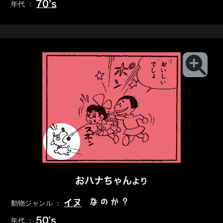
70’s
年代 ：
おハナちゃん
より
なのか？
イヌ
動物ジャンル ：
50's
年代 ：