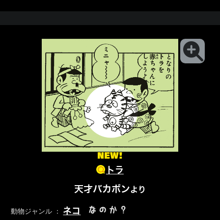
NEW!
トラ
天才バカボン
より
なのか？
ネコ
動物ジャンル ：