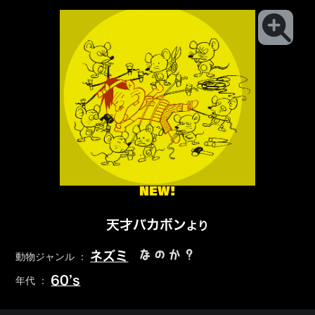
NEW!
天才バカボン
より
なのか？
ネズミ
動物ジャンル ：
60’s
年代 ：