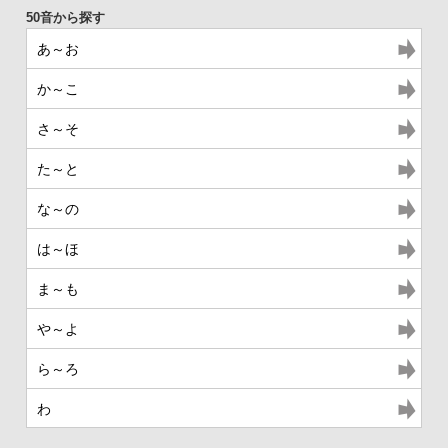
あ～お
か～こ
さ～そ
た～と
な～の
は～ほ
ま～も
や～よ
ら～ろ
わ