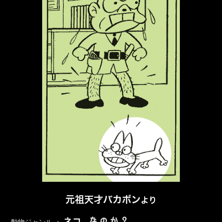
元祖天才バカボン
より
なのか？
ネコ