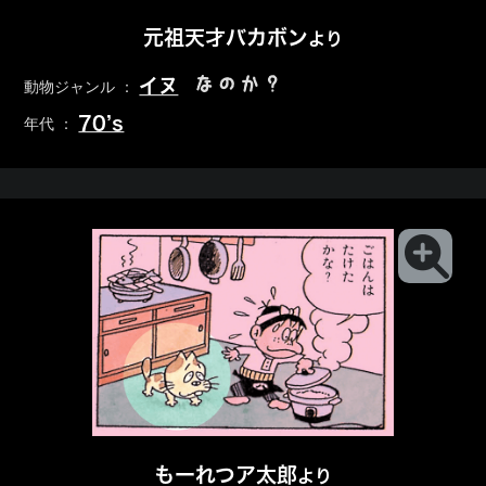
元祖天才バカボン
より
なのか？
イヌ
動物ジャンル ：
70’s
年代 ：
もーれつア太郎
より