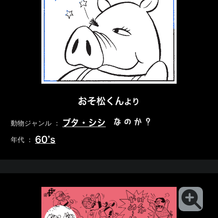
おそ松くん
より
なのか？
ブタ・シシ
動物ジャンル ：
60’s
年代 ：