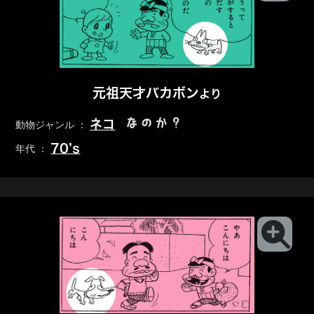
元祖天才バカボン
より
なのか？
ネコ
動物ジャンル ：
70’s
年代 ：