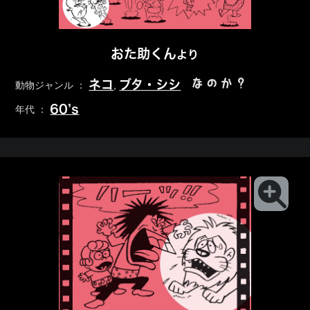
おた助くん
より
なのか？
ネコ
ブタ・シシ
動物ジャンル ：
,
60’s
年代 ：