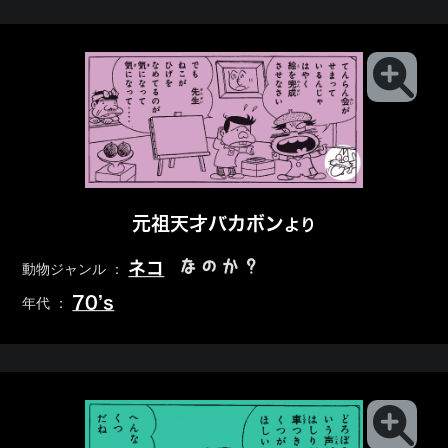
元祖天才バカボン
より
なのか？
ネコ
動物ジャンル ：
70’s
年代 ：