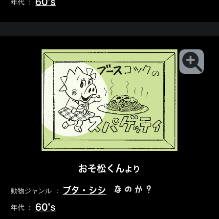
60’s
年代 ：
おそ松くん
より
なのか？
ブタ・シシ
動物ジャンル ：
60’s
年代 ：