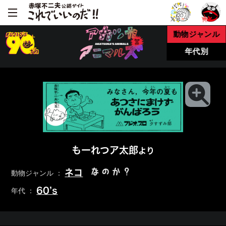
動物ジャンル
年代別
もーれつア太郎
より
なのか？
ネコ
動物ジャンル ：
60’s
年代 ：