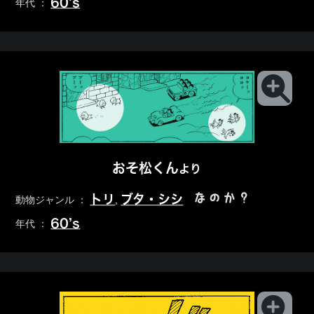
60’s
年代 ：
おそ松くん
より
なのか？
トリ
ブタ・シシ
動物ジャンル ：
,
60’s
年代 ：