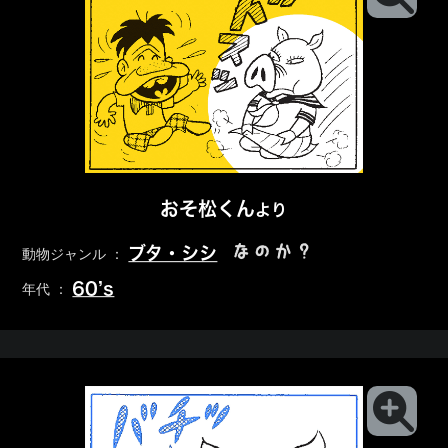
おそ松くん
より
なのか？
ブタ・シシ
動物ジャンル ：
60’s
年代 ：