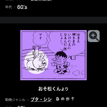
60’s
年代 ：
おそ松くん
より
なのか？
ブタ・シシ
動物ジャンル ：