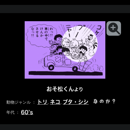
おそ松くん
より
なのか？
トリ
ネコ
ブタ・シシ
動物ジャンル ：
,
,
60’s
年代 ：