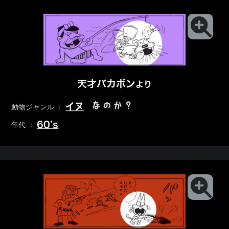
天才バカボン
より
なのか？
イヌ
動物ジャンル ：
60’s
年代 ：