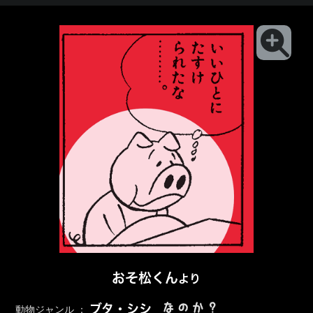
おそ松くん
より
なのか？
ブタ・シシ
動物ジャンル ：