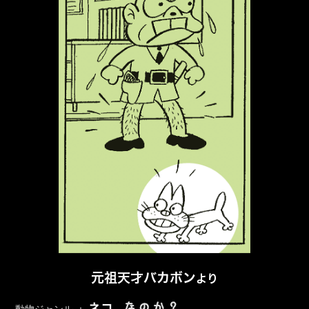
元祖天才バカボン
より
なのか？
ネコ