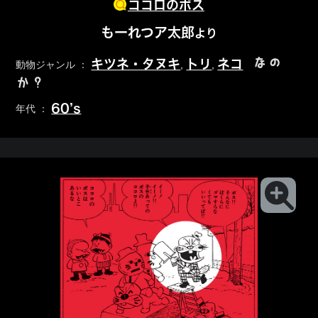
ココロのボス
もーれつア太郎
より
なの
キツネ・タヌキ
トリ
ネコ
動物ジャンル ：
,
,
か？
60’s
年代 ：