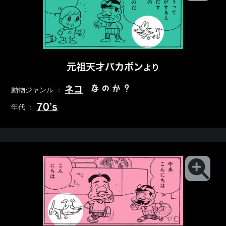
元祖天才バカボン
より
なのか？
ネコ
動物ジャンル ：
70’s
年代 ：