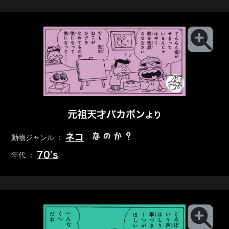
元祖天才バカボン
より
なのか？
ネコ
動物ジャンル ：
70’s
年代 ：