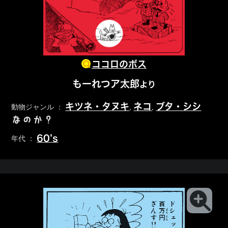
ココロのボス
もーれつア太郎
より
キツネ・タヌキ
ネコ
ブタ・シシ
動物ジャンル ：
,
,
なのか？
60’s
年代 ：