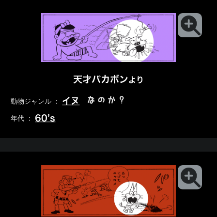
天才バカボン
より
なのか？
イヌ
動物ジャンル ：
60’s
年代 ：