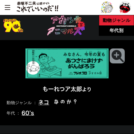
動物ジャンル
年代別
もーれつア太郎
より
なのか？
ネコ
動物ジャンル ：
60’s
年代 ：