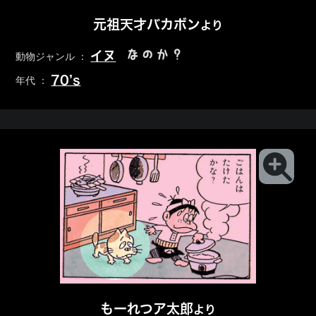
元祖天才バカボン
より
なのか？
イヌ
動物ジャンル ：
70’s
年代 ：
もーれつア太郎
より