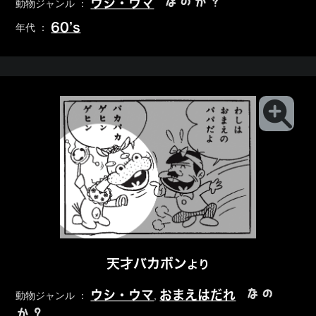
なのか？
ウシ・ウマ
動物ジャンル ：
60’s
年代 ：
天才バカボン
より
なの
ウシ・ウマ
おまえはだれ
動物ジャンル ：
,
か？