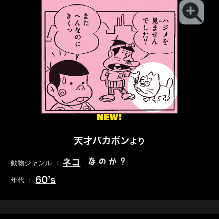
NEW!
天才バカボン
より
なのか？
ネコ
動物ジャンル ：
60’s
年代 ：