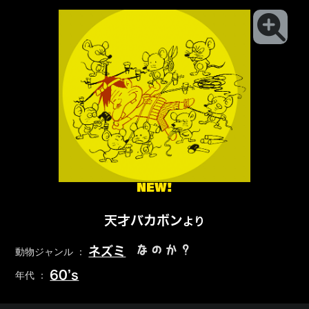
NEW!
天才バカボン
より
なのか？
ネズミ
動物ジャンル ：
60’s
年代 ：