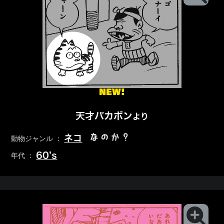
NEW!
天才バカボン
より
なのか？
ネコ
動物ジャンル ：
60’s
年代 ：