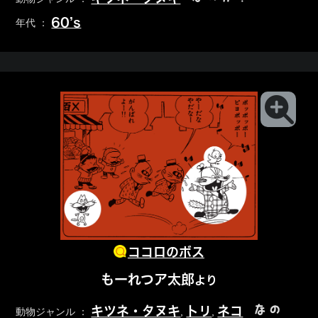
60’s
年代 ：
ココロのボス
もーれつア太郎
より
なの
キツネ・タヌキ
トリ
ネコ
動物ジャンル ：
,
,