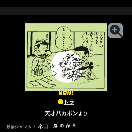
NEW!
トラ
天才バカボン
より
なのか？
ネコ
動物ジャンル ：