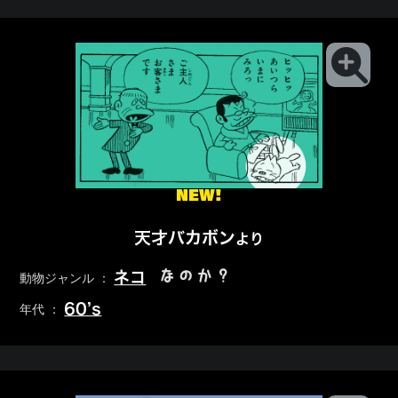
NEW!
天才バカボン
より
なのか？
ネコ
動物ジャンル ：
60’s
年代 ：