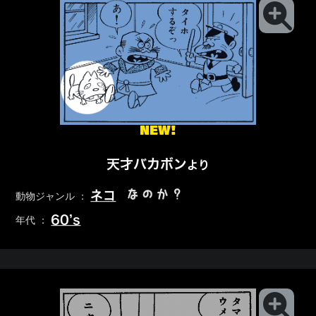
NEW!
天才バカボン
より
なのか？
ネコ
動物ジャンル ：
60’s
年代 ：