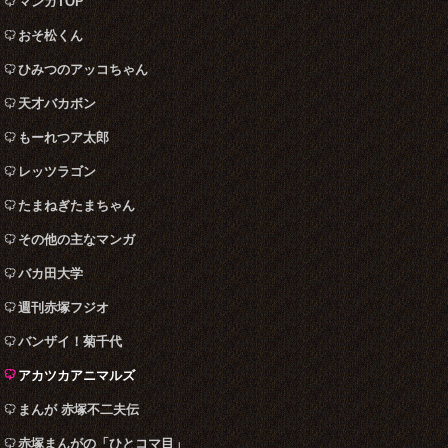
マンガTOP
おそ松くん
ひみつのアッコちゃん
天才バカボン
もーれつア太郎
レッツラゴン
たまねぎたまちゃん
その他の主なマンガ
バカ田大学
週刊赤塚フジオ
バンザイ！菊千代
アカツカアニマルズ
まんが 赤塚不二夫伝
赤塚まんがの「ひとコマ目」