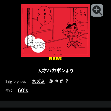
NEW!
天才バカボン
より
なのか？
ネズミ
動物ジャンル ：
60’s
年代 ：