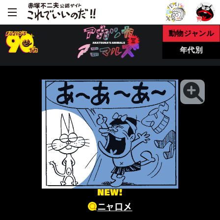
動物ジャンル
年代別
NEW!
ニャロメ