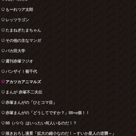
もーれつア太郎
レッツラゴン
たまねぎたまちゃん
その他の主なマンガ
バカ田大学
週刊赤塚フジオ
バンザイ！菊千代
アカツカアニマルズ
まんが 赤塚不二夫伝
赤塚まんがの「ひとコマ目」
赤塚まんがの「どうしてですか？」88+α個！！
88（パパ）はいったい何人いるのだ！？
描きおろし漫景「拡大の縮小なのだ！～すいか星人の逆襲～」