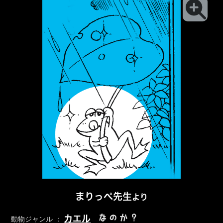
まりっぺ先生
より
なのか？
カエル
動物ジャンル ：