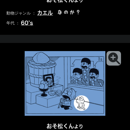
より
なのか？
カエル
動物ジャンル ：
60’s
年代 ：
おそ松くん
より