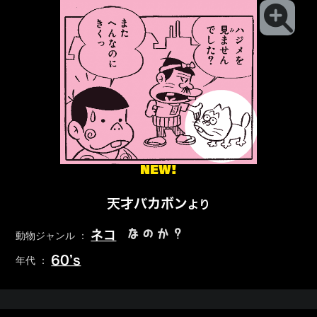
NEW!
天才バカボン
より
なのか？
ネコ
動物ジャンル ：
60’s
年代 ：