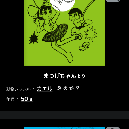
まつげちゃん
より
なのか？
カエル
動物ジャンル ：
50's
年代 ：