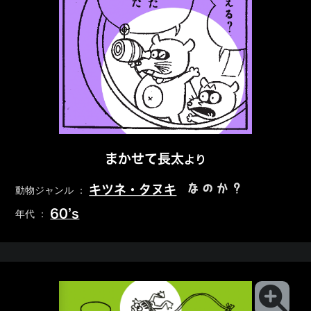
まかせて長太
より
なのか？
キツネ・タヌキ
動物ジャンル ：
60’s
年代 ：