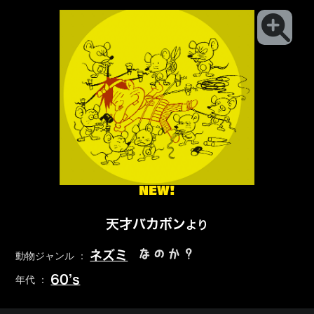
NEW!
天才バカボン
より
なのか？
ネズミ
動物ジャンル ：
60’s
年代 ：