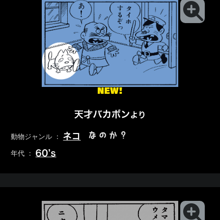
NEW!
天才バカボン
より
なのか？
ネコ
動物ジャンル ：
60’s
年代 ：