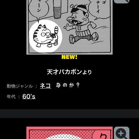
NEW!
天才バカボン
より
なのか？
ネコ
動物ジャンル ：
60’s
年代 ：