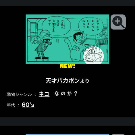
NEW!
天才バカボン
より
なのか？
ネコ
動物ジャンル ：
60’s
年代 ：