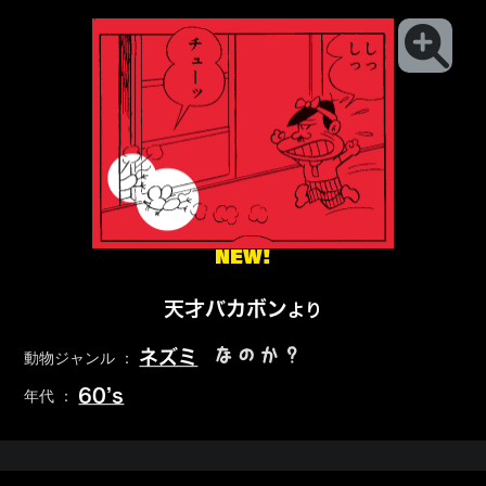
NEW!
天才バカボン
より
なのか？
ネズミ
動物ジャンル ：
60’s
年代 ：