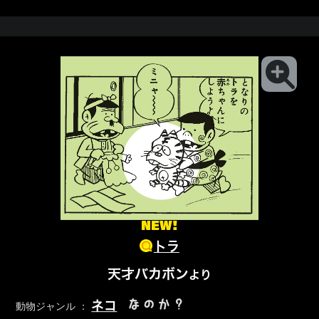
NEW!
トラ
天才バカボン
より
なのか？
ネコ
動物ジャンル ：