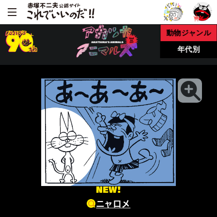
動物ジャンル
年代別
NEW!
ニャロメ