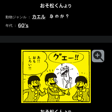
おそ松くん
より
なのか？
カエル
動物ジャンル ：
60’s
年代 ：
おそ松くん