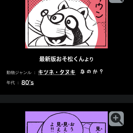
最新版おそ松くん
より
なのか？
キツネ・タヌキ
動物ジャンル ：
80’s
年代 ：