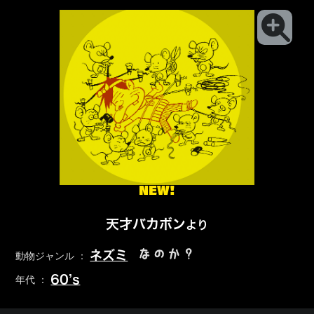
NEW!
天才バカボン
より
なのか？
ネズミ
動物ジャンル ：
60’s
年代 ：