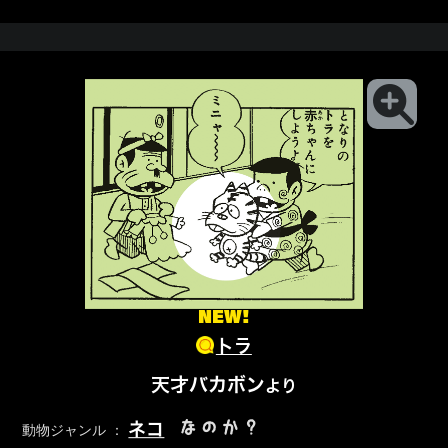
NEW!
トラ
天才バカボン
より
なのか？
ネコ
動物ジャンル ：