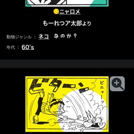
ニャロメ
もーれつア太郎
より
なのか？
ネコ
動物ジャンル ：
60’s
年代 ：