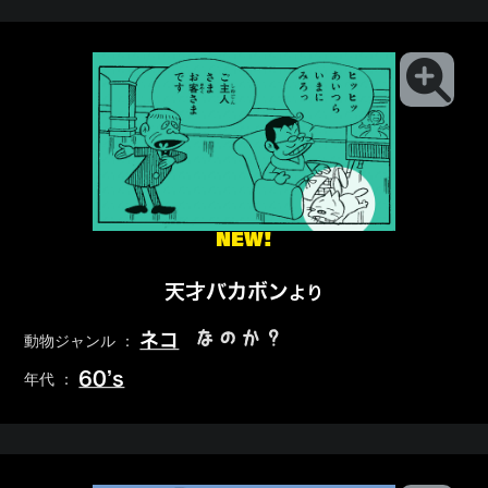
NEW!
天才バカボン
より
なのか？
ネコ
動物ジャンル ：
60’s
年代 ：