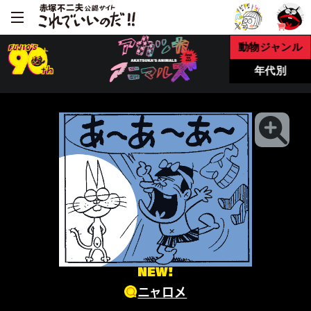
動物ジャンル
年代別
NEW!
ニャロメ