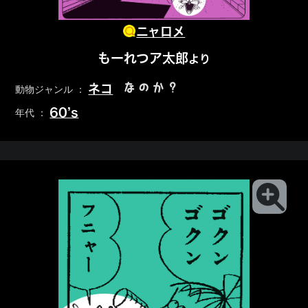
ニャロメ
もーれつア太郎
より
なのか？
ネコ
動物ジャンル ：
60’s
年代 ：