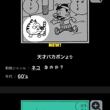
NEW!
天才バカボン
より
なのか？
ネコ
動物ジャンル ：
60’s
年代 ：