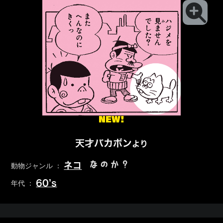
NEW!
天才バカボン
より
なのか？
ネコ
動物ジャンル ：
60’s
年代 ：