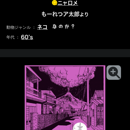
ニャロメ
もーれつア太郎
より
なのか？
ネコ
動物ジャンル ：
60’s
年代 ：