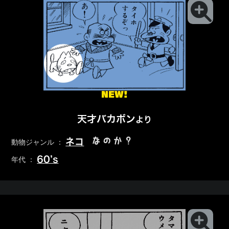
NEW!
天才バカボン
より
なのか？
ネコ
動物ジャンル ：
60’s
年代 ：