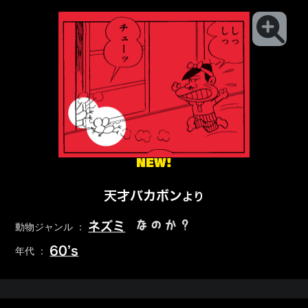
NEW!
天才バカボン
より
なのか？
ネズミ
動物ジャンル ：
60’s
年代 ：