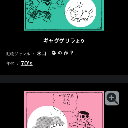
ギャグゲリラ
より
なのか？
ネコ
動物ジャンル ：
70’s
年代 ：