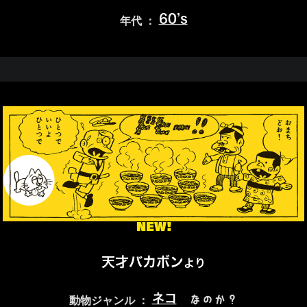
60’s
年代 ：
NEW!
天才バカボン
より
ネコ
なのか？
動物ジャンル ：