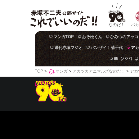
なのだ！
バカ
マンガTOP
おそ松くん
ひみつのアッコ
週刊赤塚フジオ
バンザイ！菊千代
アカ
88（パパ）
TOP
>
マンガ
>
アカツカアニマルズなのだ！
> アカ