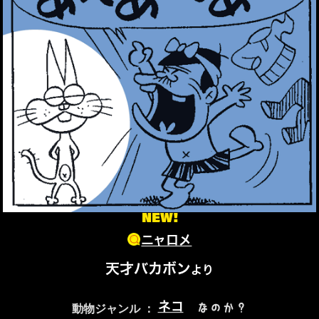
NEW!
ニャロメ
天才バカボン
より
ネコ
なのか？
動物ジャンル ：