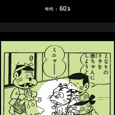
60’s
年代 ：