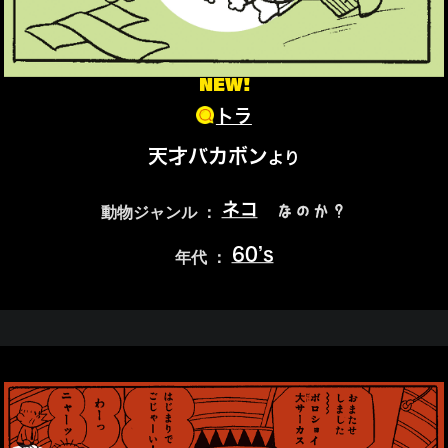
NEW!
トラ
天才バカボン
より
ネコ
なのか？
動物ジャンル ：
60’s
年代 ：