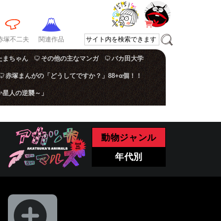
赤塚不二夫
関連作品
たまちゃん
その他の主なマンガ
バカ田大学
赤塚まんがの「どうしてですか？」88+α個！！
か星人の逆襲～」
動物ジャンル
年代別