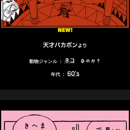
NEW!
天才バカボン
より
ネコ
なのか？
動物ジャンル ：
60’s
年代 ：