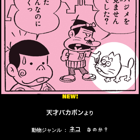
NEW!
天才バカボン
より
ネコ
なのか？
動物ジャンル ：