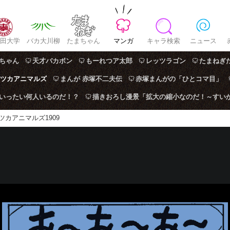
田大学
バカ大川柳
たまちゃん
マンガ
キャラ検索
ニュース
ちゃん
天才バカボン
もーれつア太郎
レッツラゴン
たまねぎ
ツカアニマルズ
まんが 赤塚不二夫伝
赤塚まんがの「ひとコマ目」
はいったい何人いるのだ！？
描きおろし漫景「拡大の縮小なのだ！～すい
ツカアニマルズ1909