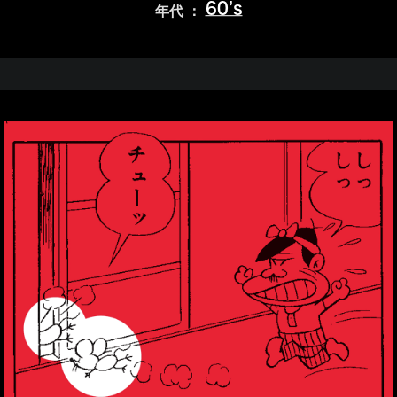
60’s
年代 ：