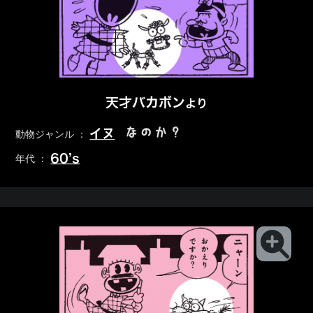
天才バカボン
より
なのか？
イヌ
動物ジャンル ：
60’s
年代 ：