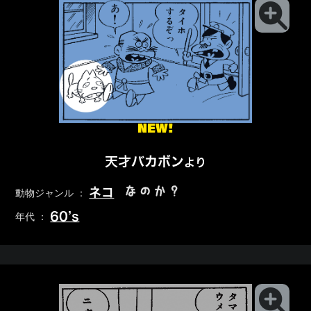
NEW!
天才バカボン
より
なのか？
ネコ
動物ジャンル ：
60’s
年代 ：