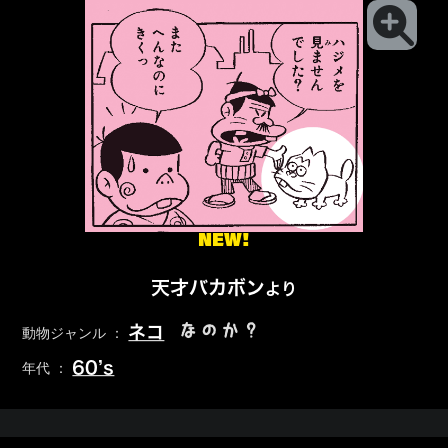
NEW!
天才バカボン
より
なのか？
ネコ
動物ジャンル ：
60’s
年代 ：