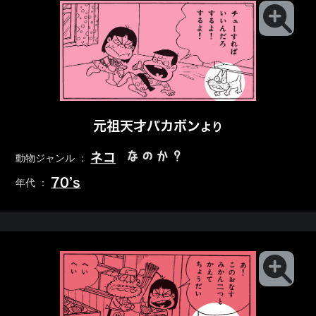
元祖天才バカボン
より
なのか？
ネコ
動物ジャンル ：
70’s
年代 ：