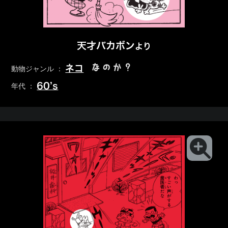
天才バカボン
より
なのか？
ネコ
動物ジャンル ：
60’s
年代 ：