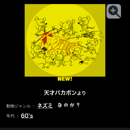
NEW!
天才バカボン
より
なのか？
ネズミ
動物ジャンル ：
60’s
年代 ：