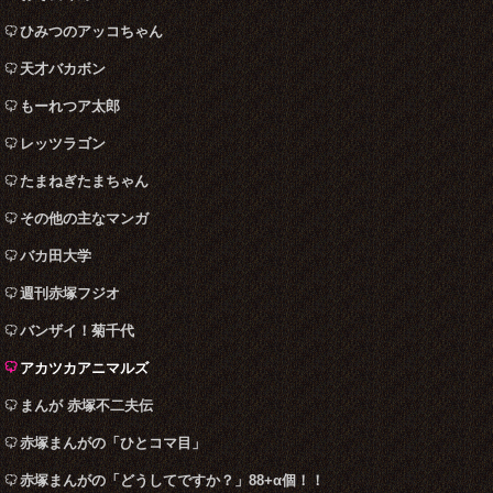
ひみつのアッコちゃん
天才バカボン
もーれつア太郎
レッツラゴン
たまねぎたまちゃん
その他の主なマンガ
バカ田大学
週刊赤塚フジオ
バンザイ！菊千代
アカツカアニマルズ
まんが 赤塚不二夫伝
赤塚まんがの「ひとコマ目」
赤塚まんがの「どうしてですか？」88+α個！！