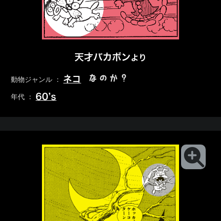
天才バカボン
より
なのか？
ネコ
動物ジャンル ：
60’s
年代 ：