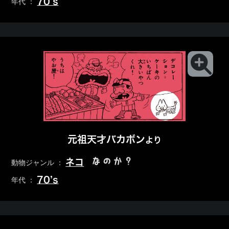
70’s
年代 ：
元祖天才バカボン
より
なのか？
ネコ
動物ジャンル ：
70’s
年代 ：