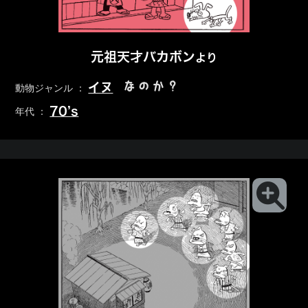
元祖天才バカボン
より
なのか？
イヌ
動物ジャンル ：
70’s
年代 ：