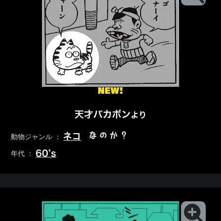
NEW!
天才バカボン
より
なのか？
ネコ
動物ジャンル ：
60’s
年代 ：