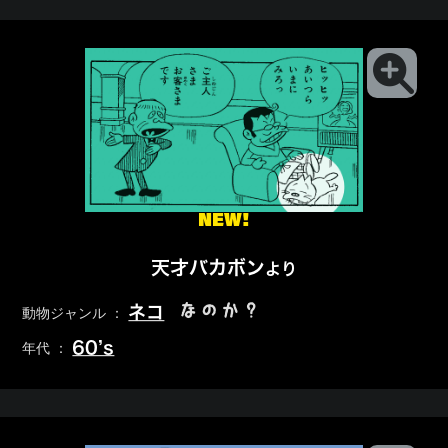
NEW!
天才バカボン
より
なのか？
ネコ
動物ジャンル ：
60’s
年代 ：