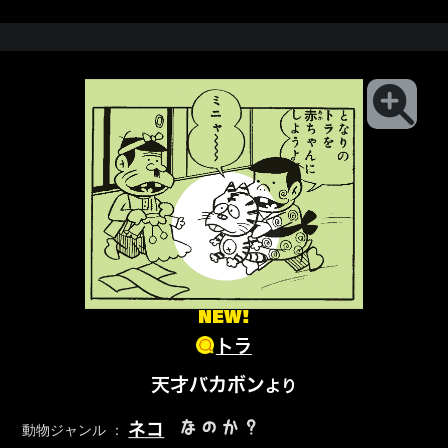
NEW!
トラ
天才バカボン
より
なのか？
ネコ
動物ジャンル ：