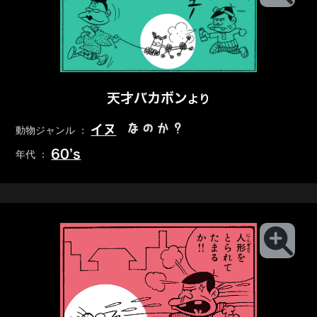
天才バカボン
より
なのか？
イヌ
動物ジャンル ：
60’s
年代 ：