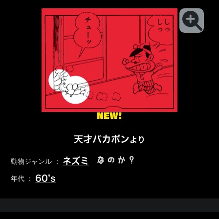
NEW!
天才バカボン
より
なのか？
ネズミ
動物ジャンル ：
60’s
年代 ：