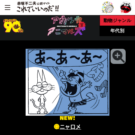
動物ジャンル
年代別
NEW!
ニャロメ