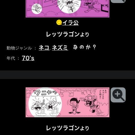
イラ公
レッツラゴン
より
なのか？
ネコ
ネズミ
動物ジャンル ：
,
70’s
年代 ：
レッツラゴン
より