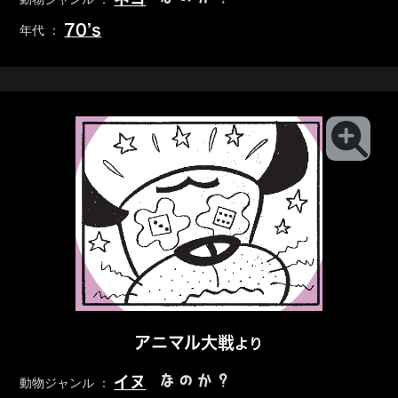
70’s
年代 ：
アニマル大戦
より
なのか？
イヌ
動物ジャンル ：