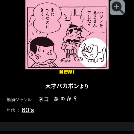
NEW!
天才バカボン
より
なのか？
ネコ
動物ジャンル ：
60’s
年代 ：