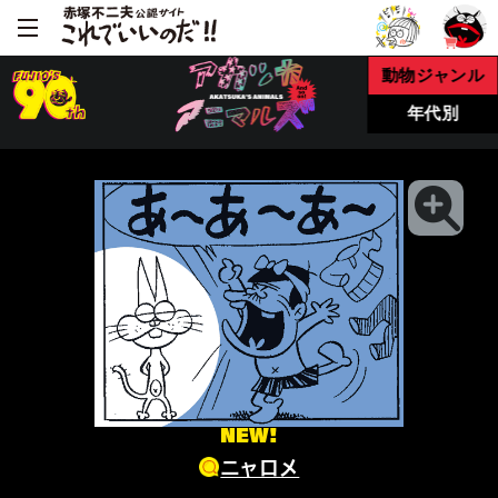
動物ジャンル
年代別
NEW!
ニャロメ