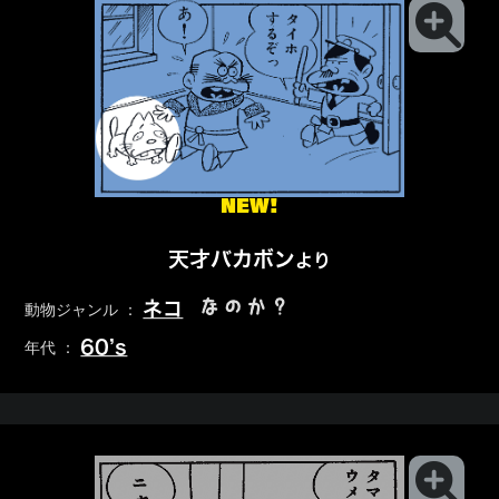
NEW!
天才バカボン
より
なのか？
ネコ
動物ジャンル ：
60’s
年代 ：