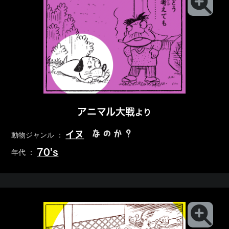
アニマル大戦
より
なのか？
イヌ
動物ジャンル ：
70’s
年代 ：