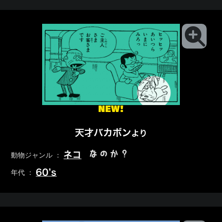
NEW!
天才バカボン
より
なのか？
ネコ
動物ジャンル ：
60’s
年代 ：