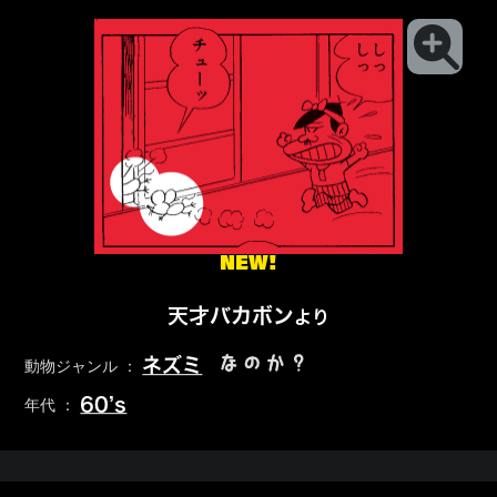
NEW!
天才バカボン
より
なのか？
ネズミ
動物ジャンル ：
60’s
年代 ：