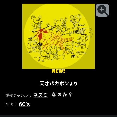
NEW!
天才バカボン
より
なのか？
ネズミ
動物ジャンル ：
60’s
年代 ：