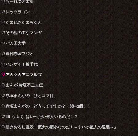
もーれつア太郎
レッツラゴン
たまねぎたまちゃん
その他の主なマンガ
バカ田大学
週刊赤塚フジオ
バンザイ！菊千代
アカツカアニマルズ
まんが 赤塚不二夫伝
赤塚まんがの「ひとコマ目」
赤塚まんがの「どうしてですか？」88+α個！！
88（パパ）はいったい何人いるのだ！？
描きおろし漫景「拡大の縮小なのだ！～すいか星人の逆襲～」