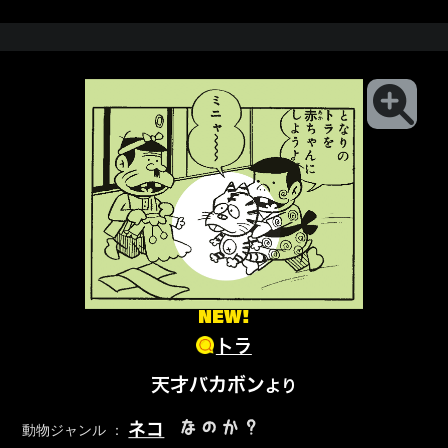
NEW!
トラ
天才バカボン
より
なのか？
ネコ
動物ジャンル ：