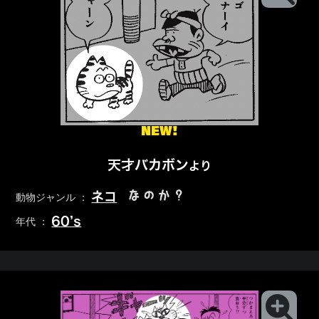
NEW!
天才バカボン
より
なのか？
ネコ
動物ジャンル ：
60’s
年代 ：