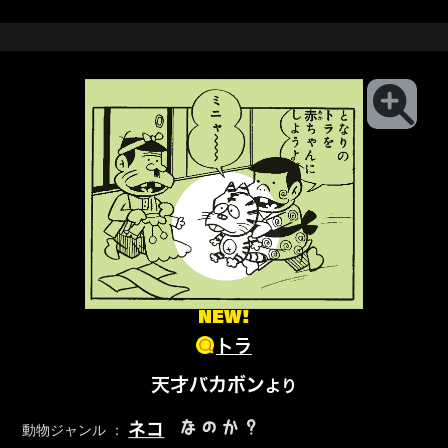
NEW!
トラ
天才バカボン
より
なのか？
ネコ
動物ジャンル ：