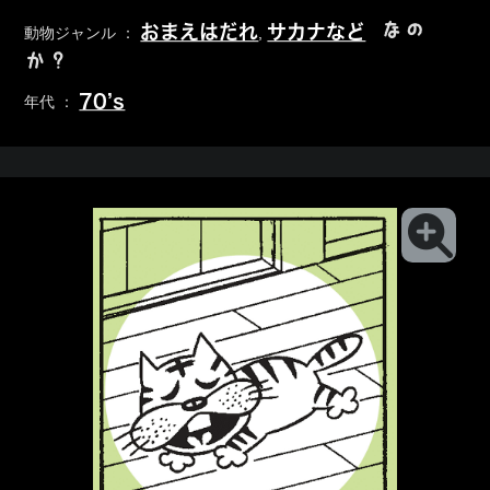
なの
おまえはだれ
サカナなど
動物ジャンル ：
,
か？
70’s
年代 ：