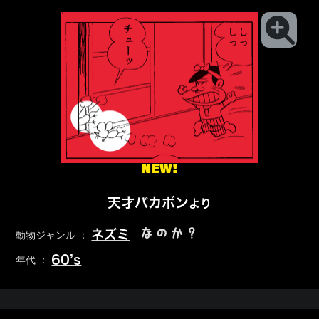
NEW!
天才バカボン
より
なのか？
ネズミ
動物ジャンル ：
60’s
年代 ：