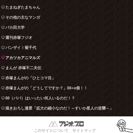
たまねぎたまちゃん
その他の主なマンガ
バカ田大学
週刊赤塚フジオ
バンザイ！菊千代
アカツカアニマルズ
まんが 赤塚不二夫伝
赤塚まんがの「ひとコマ目」
赤塚まんがの「どうしてですか？」88+α個！！
88（パパ）はいったい何人いるのだ！？
描きおろし漫景「拡大の縮小なのだ！～すいか星人の逆襲～」
このサイトについて
サイトマップ