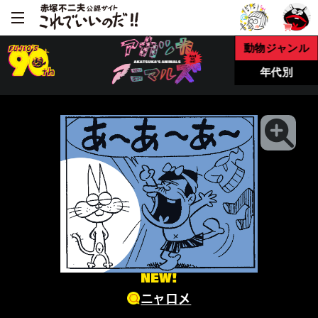
動物ジャンル
年代別
NEW!
ニャロメ