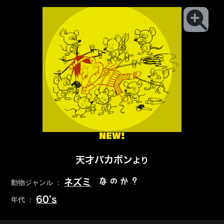
NEW!
天才バカボン
より
なのか？
ネズミ
動物ジャンル ：
60’s
年代 ：