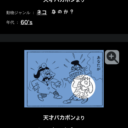
より
なのか？
ネコ
動物ジャンル ：
60’s
年代 ：
天才バカボン
より