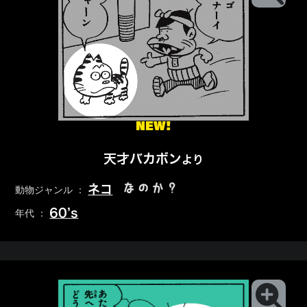
NEW!
天才バカボン
より
なのか？
ネコ
動物ジャンル ：
60’s
年代 ：