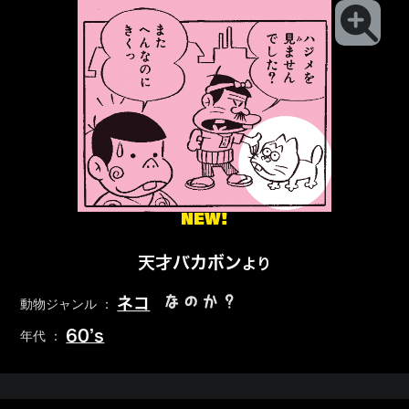
NEW!
天才バカボン
より
なのか？
ネコ
動物ジャンル ：
60’s
年代 ：