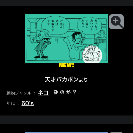
NEW!
天才バカボン
より
なのか？
ネコ
動物ジャンル ：
60’s
年代 ：