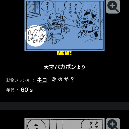
NEW!
天才バカボン
より
なのか？
ネコ
動物ジャンル ：
60’s
年代 ：