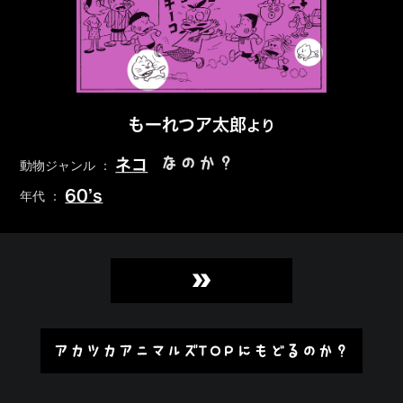
もーれつア太郎
より
なのか？
ネコ
動物ジャンル ：
60’s
年代 ：
»
アカツカアニマルズTOPにもどるのか？