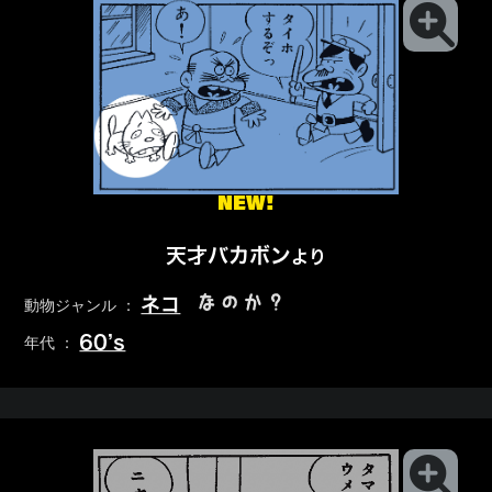
NEW!
天才バカボン
より
なのか？
ネコ
動物ジャンル ：
60’s
年代 ：