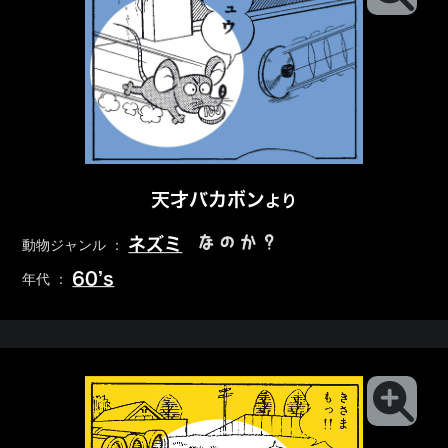
天才バカボン
より
なのか？
ネズミ
動物ジャンル ：
60’s
年代 ：