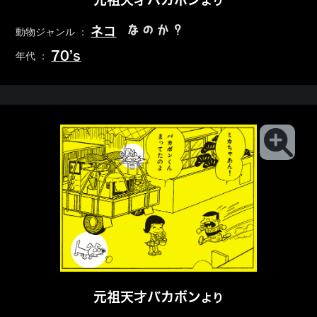
より
なのか？
ネコ
動物ジャンル ：
70’s
年代 ：
元祖天才バカボン
より