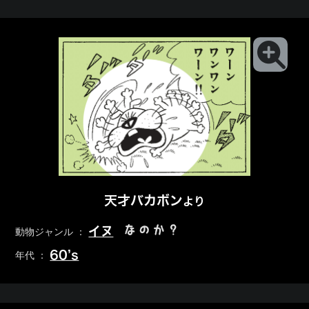
天才バカボン
より
なのか？
イヌ
動物ジャンル ：
60’s
年代 ：