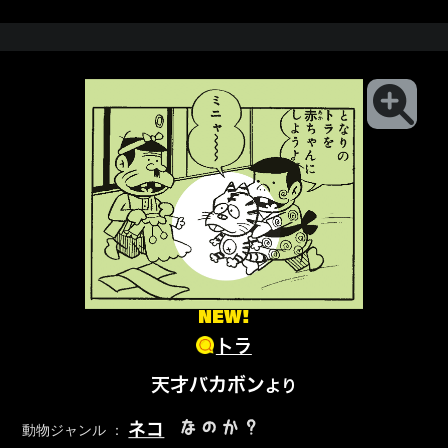
NEW!
トラ
天才バカボン
より
なのか？
ネコ
動物ジャンル ：