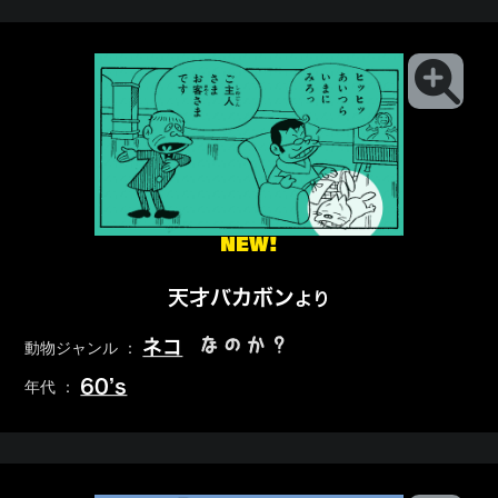
NEW!
天才バカボン
より
なのか？
ネコ
動物ジャンル ：
60’s
年代 ：