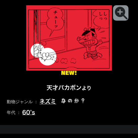
NEW!
天才バカボン
より
なのか？
ネズミ
動物ジャンル ：
60’s
年代 ：