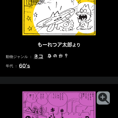
もーれつア太郎
より
なのか？
ネコ
動物ジャンル ：
60’s
年代 ：