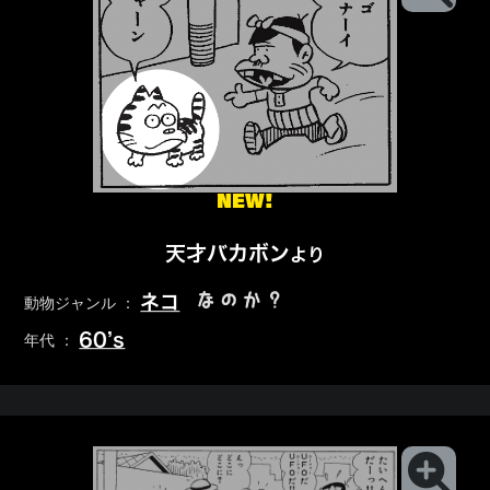
NEW!
天才バカボン
より
なのか？
ネコ
動物ジャンル ：
60’s
年代 ：