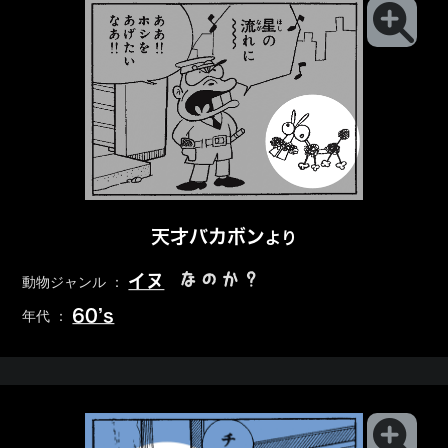
天才バカボン
より
なのか？
イヌ
動物ジャンル ：
60’s
年代 ：