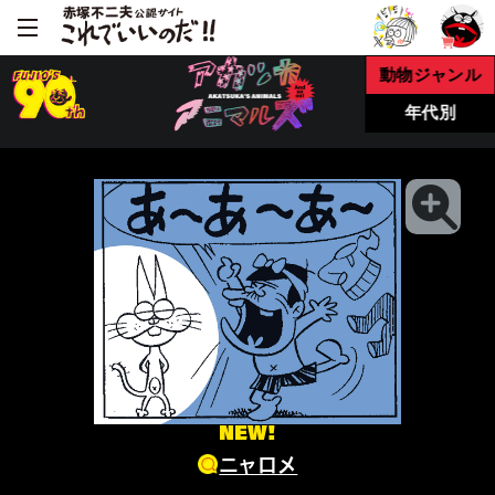
動物ジャンル
年代別
NEW!
ニャロメ