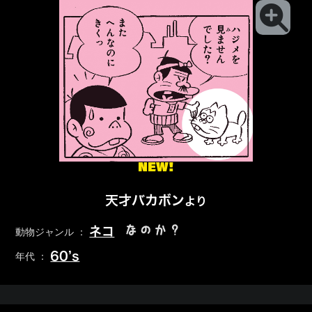
NEW!
天才バカボン
より
なのか？
ネコ
動物ジャンル ：
60’s
年代 ：