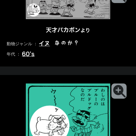
天才バカボン
より
なのか？
イヌ
動物ジャンル ：
60’s
年代 ：