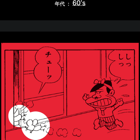
60’s
年代 ：