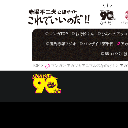
なのだ！
バカ
マンガTOP
おそ松くん
ひみつのアッコ
週刊赤塚フジオ
バンザイ！菊千代
アカ
88（パパ）
TOP
>
マンガ
>
アカツカアニマルズなのだ！
> アカ