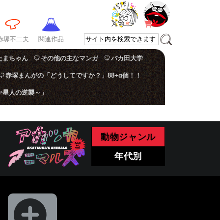
赤塚不二夫
関連作品
たまちゃん
その他の主なマンガ
バカ田大学
赤塚まんがの「どうしてですか？」88+α個！！
か星人の逆襲～」
動物ジャンル
年代別