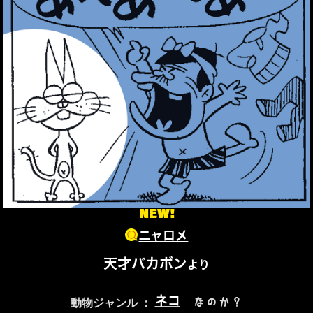
NEW!
ニャロメ
天才バカボン
より
ネコ
なのか？
動物ジャンル ：