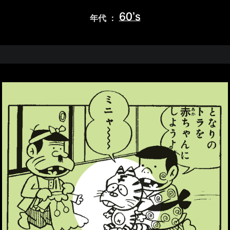
60’s
年代 ：