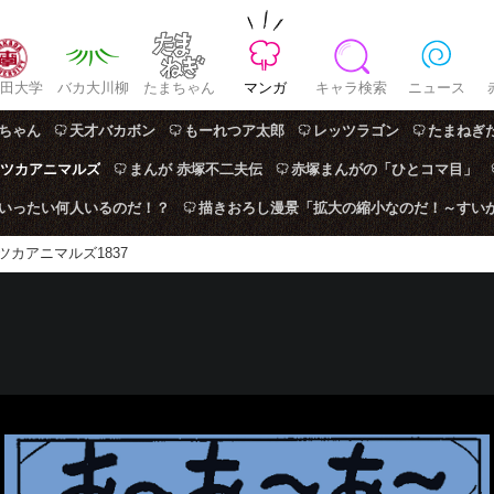
田大学
バカ大川柳
たまちゃん
マンガ
キャラ検索
ニュース
ちゃん
天才バカボン
もーれつア太郎
レッツラゴン
たまねぎ
ツカアニマルズ
まんが 赤塚不二夫伝
赤塚まんがの「ひとコマ目」
はいったい何人いるのだ！？
描きおろし漫景「拡大の縮小なのだ！～すい
ツカアニマルズ1837