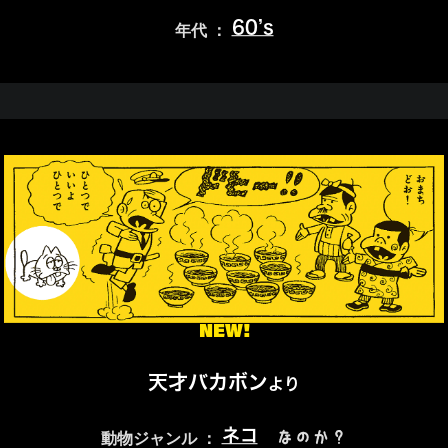
60’s
年代 ：
NEW!
天才バカボン
より
ネコ
なのか？
動物ジャンル ：