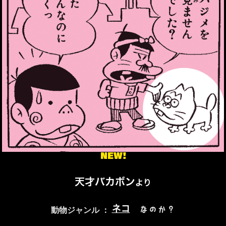
NEW!
天才バカボン
より
ネコ
なのか？
動物ジャンル ：