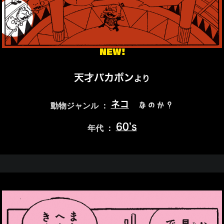
NEW!
天才バカボン
より
ネコ
なのか？
動物ジャンル ：
60’s
年代 ：