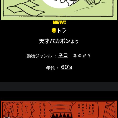
NEW!
トラ
天才バカボン
より
ネコ
なのか？
動物ジャンル ：
60’s
年代 ：