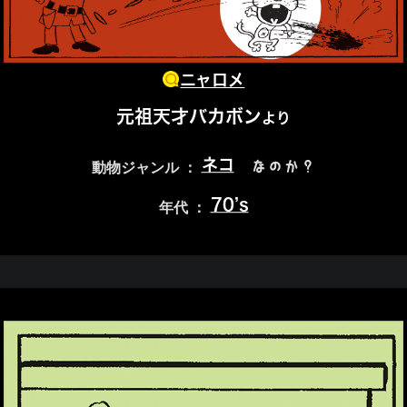
ニャロメ
元祖天才バカボン
より
ネコ
なのか？
動物ジャンル ：
70’s
年代 ：