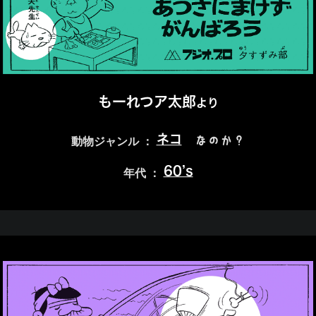
もーれつア太郎
より
ネコ
なのか？
動物ジャンル ：
60’s
年代 ：