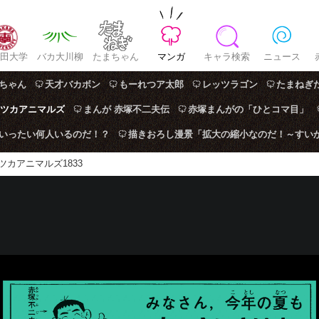
田大学
バカ大川柳
たまちゃん
マンガ
キャラ検索
ニュース
ちゃん
天才バカボン
もーれつア太郎
レッツラゴン
たまねぎ
ツカアニマルズ
まんが 赤塚不二夫伝
赤塚まんがの「ひとコマ目」
はいったい何人いるのだ！？
描きおろし漫景「拡大の縮小なのだ！～すい
ツカアニマルズ1833