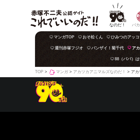
なのだ！
バカ
マンガTOP
おそ松くん
ひみつのアッコ
週刊赤塚フジオ
バンザイ！菊千代
アカ
88（パパ）
TOP
>
マンガ
>
アカツカアニマルズなのだ！
> アカ