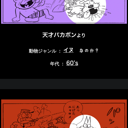
天才バカボン
より
イヌ
なのか？
動物ジャンル ：
60’s
年代 ：