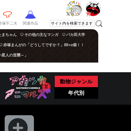
赤塚不二夫
関連作品
たまちゃん
その他の主なマンガ
バカ田大学
赤塚まんがの「どうしてですか？」88+α個！！
か星人の逆襲～」
動物ジャンル
年代別