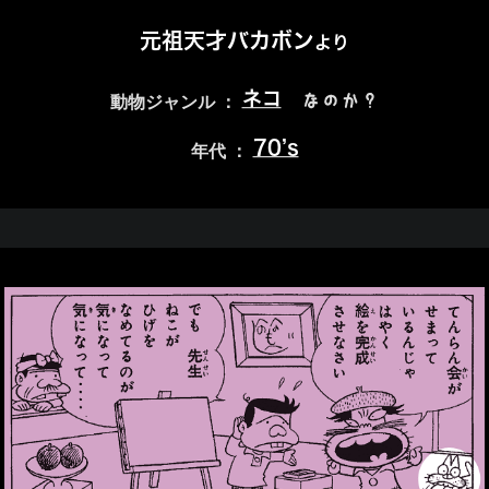
元祖天才バカボン
より
ネコ
なのか？
動物ジャンル ：
70’s
年代 ：