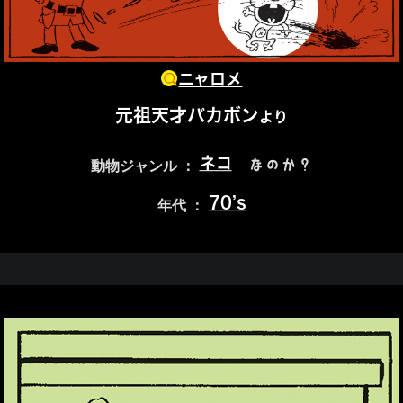
ニャロメ
元祖天才バカボン
より
ネコ
なのか？
動物ジャンル ：
70’s
年代 ：