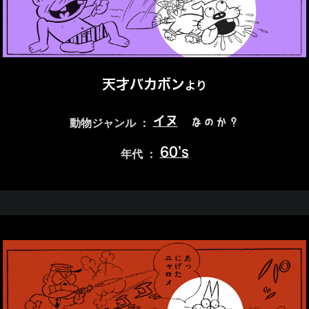
天才バカボン
より
イヌ
なのか？
動物ジャンル ：
60’s
年代 ：