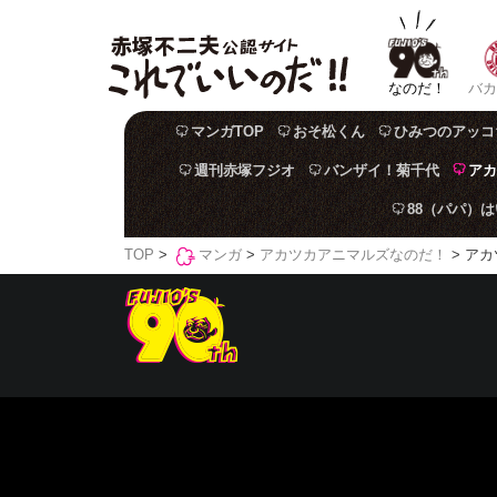
なのだ！
バカ
マンガTOP
おそ松くん
ひみつのアッコ
週刊赤塚フジオ
バンザイ！菊千代
アカ
88（パパ）
TOP
>
マンガ
>
アカツカアニマルズなのだ！
> アカ