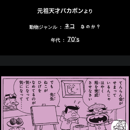
元祖天才バカボン
より
ネコ
なのか？
動物ジャンル ：
70’s
年代 ：