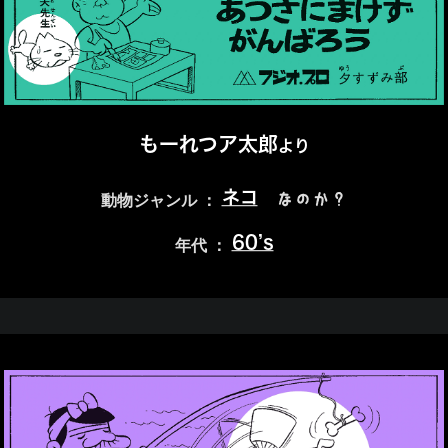
もーれつア太郎
より
ネコ
なのか？
動物ジャンル ：
60’s
年代 ：