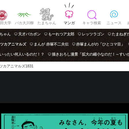
田大学
バカ大川柳
たまちゃん
マンガ
キャラ検索
ニュース
ちゃん
天才バカボン
もーれつア太郎
レッツラゴン
たまねぎ
ツカアニマルズ
まんが 赤塚不二夫伝
赤塚まんがの「ひとコマ目」
はいったい何人いるのだ！？
描きおろし漫景「拡大の縮小なのだ！～すい
ツカアニマルズ1831