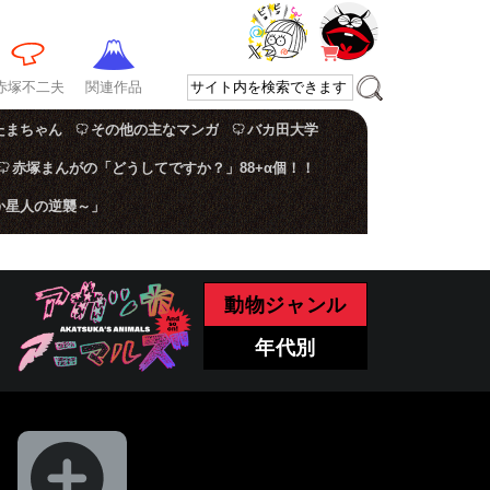
赤塚不二夫
関連作品
たまちゃん
その他の主なマンガ
バカ田大学
赤塚まんがの「どうしてですか？」88+α個！！
か星人の逆襲～」
動物ジャンル
年代別