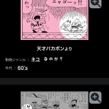
天才バカボン
より
なのか？
ネコ
動物ジャンル ：
60’s
年代 ：