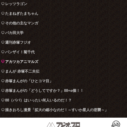
レッツラゴン
たまねぎたまちゃん
その他の主なマンガ
バカ田大学
週刊赤塚フジオ
バンザイ！菊千代
アカツカアニマルズ
まんが 赤塚不二夫伝
赤塚まんがの「ひとコマ目」
赤塚まんがの「どうしてですか？」88+α個！！
88（パパ）はいったい何人いるのだ！？
描きおろし漫景「拡大の縮小なのだ！～すいか星人の逆襲～」