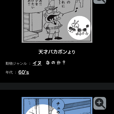
天才バカボン
より
なのか？
イヌ
動物ジャンル ：
60’s
年代 ：