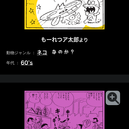
もーれつア太郎
より
なのか？
ネコ
動物ジャンル ：
60’s
年代 ：