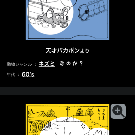
天才バカボン
より
なのか？
ネズミ
動物ジャンル ：
60’s
年代 ：