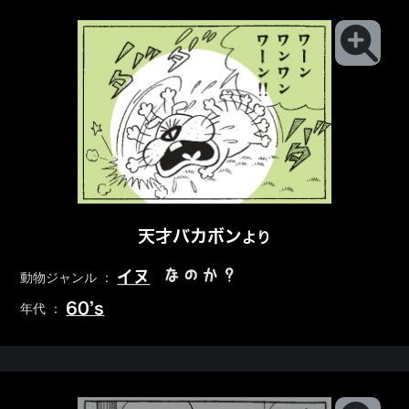
天才バカボン
より
なのか？
イヌ
動物ジャンル ：
60’s
年代 ：