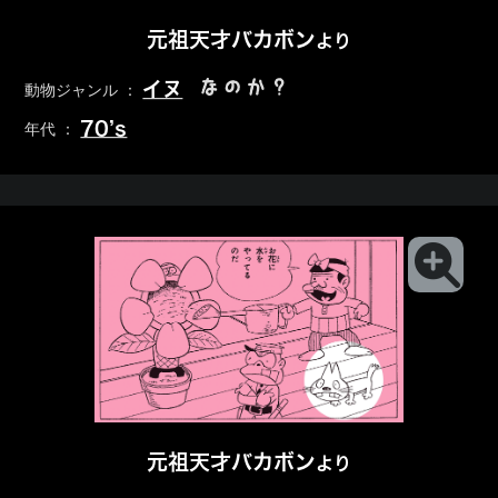
元祖天才バカボン
より
なのか？
イヌ
動物ジャンル ：
70’s
年代 ：
元祖天才バカボン
より