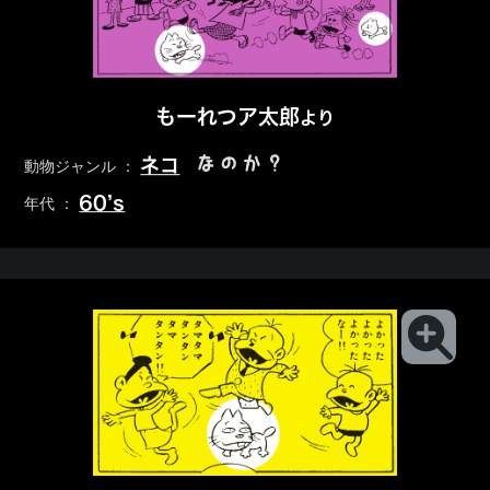
もーれつア太郎
より
なのか？
ネコ
動物ジャンル ：
60’s
年代 ：