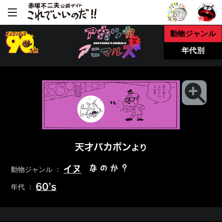
動物ジャンル
年代別
天才バカボン
より
なのか？
イヌ
動物ジャンル ：
60’s
年代 ：