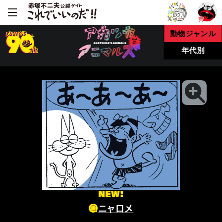
動物ジャンル
年代別
NEW!
ニャロメ