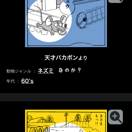
天才バカボン
より
なのか？
ネズミ
動物ジャンル ：
60’s
年代 ：