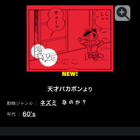
NEW!
天才バカボン
より
なのか？
ネズミ
動物ジャンル ：
60’s
年代 ：