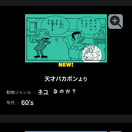
NEW!
天才バカボン
より
なのか？
ネコ
動物ジャンル ：
60’s
年代 ：