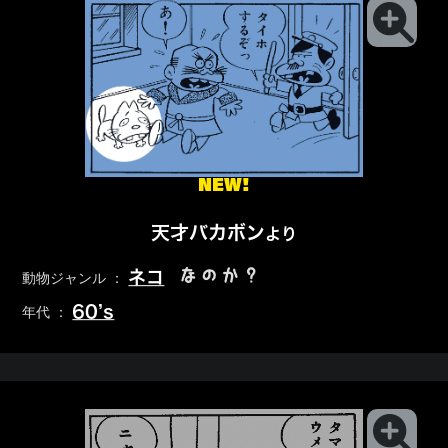
NEW!
天才バカボン
より
なのか？
ネコ
動物ジャンル ：
60’s
年代 ：