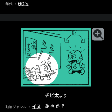
60’s
年代 ：
チビ太
より
なのか？
イヌ
動物ジャンル ：