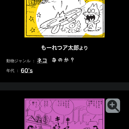
もーれつア太郎
より
なのか？
ネコ
動物ジャンル ：
60’s
年代 ：