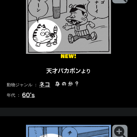
NEW!
天才バカボン
より
なのか？
ネコ
動物ジャンル ：
60’s
年代 ：