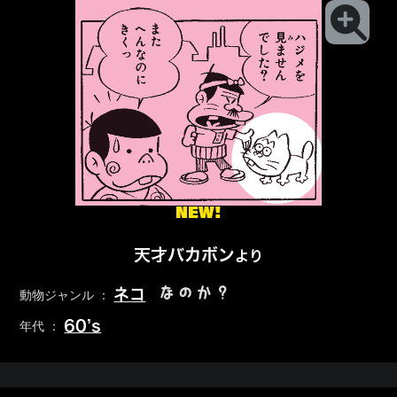
NEW!
天才バカボン
より
なのか？
ネコ
動物ジャンル ：
60’s
年代 ：