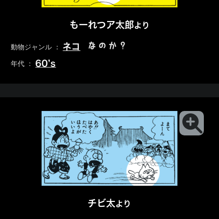
もーれつア太郎
より
なのか？
ネコ
動物ジャンル ：
60’s
年代 ：
チビ太
より