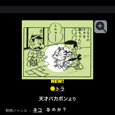
NEW!
トラ
天才バカボン
より
なのか？
ネコ
動物ジャンル ：