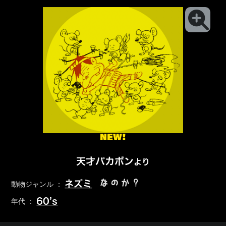
NEW!
天才バカボン
より
なのか？
ネズミ
動物ジャンル ：
60’s
年代 ：