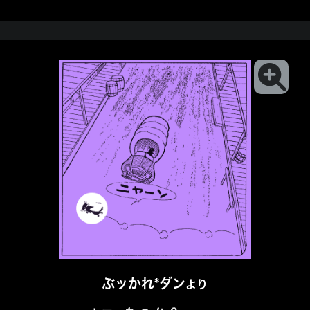
ぶッかれ*ダン
より