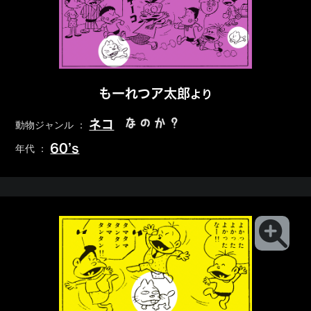
もーれつア太郎
より
なのか？
ネコ
動物ジャンル ：
60’s
年代 ：