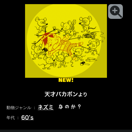
NEW!
天才バカボン
より
なのか？
ネズミ
動物ジャンル ：
60’s
年代 ：