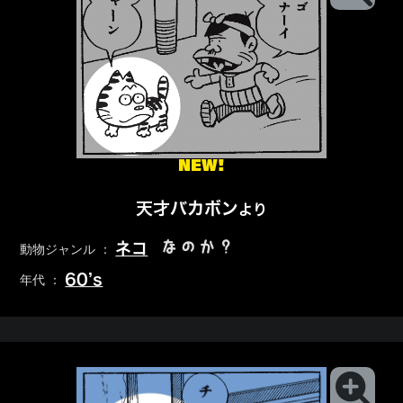
NEW!
天才バカボン
より
なのか？
ネコ
動物ジャンル ：
60’s
年代 ：