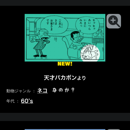
NEW!
天才バカボン
より
なのか？
ネコ
動物ジャンル ：
60’s
年代 ：