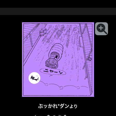
ぶッかれ*ダン
より