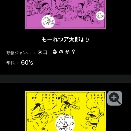
もーれつア太郎
より
なのか？
ネコ
動物ジャンル ：
60’s
年代 ：