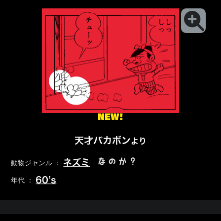
NEW!
天才バカボン
より
なのか？
ネズミ
動物ジャンル ：
60’s
年代 ：