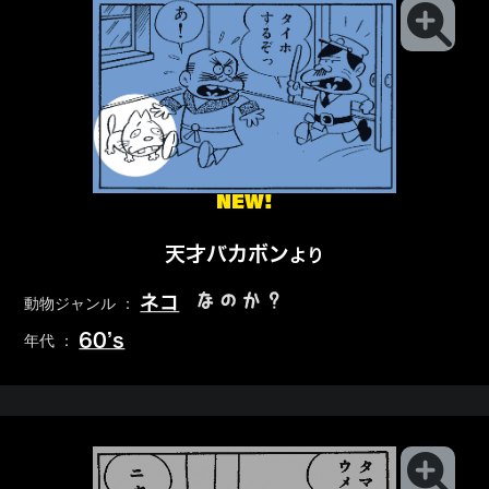
NEW!
天才バカボン
より
なのか？
ネコ
動物ジャンル ：
60’s
年代 ：