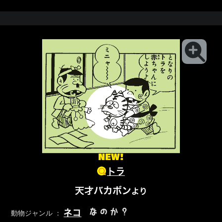
NEW!
トラ
天才バカボン
より
なのか？
ネコ
動物ジャンル ：