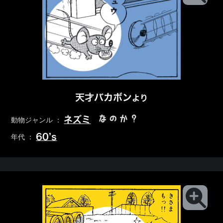
天才バカボン
より
なのか？
ネズミ
動物ジャンル ：
60’s
年代 ：