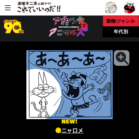
動物ジャンル
年代別
NEW!
ニャロメ