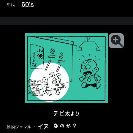
60’s
年代 ：
チビ太
より
なのか？
イヌ
動物ジャンル ：