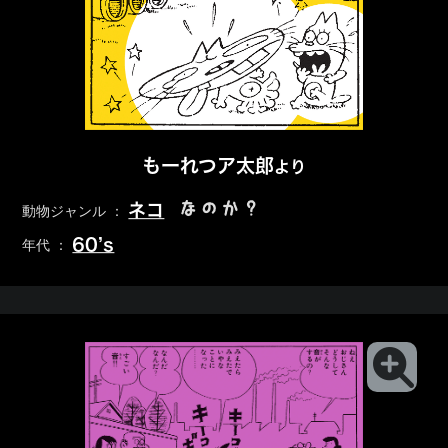
もーれつア太郎
より
なのか？
ネコ
動物ジャンル ：
60’s
年代 ：