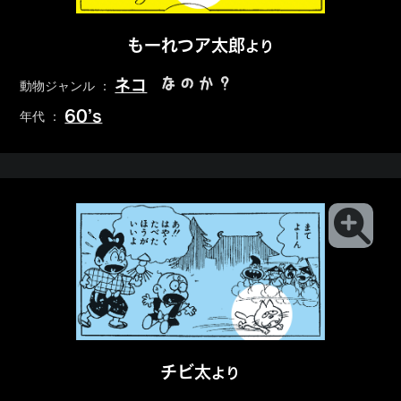
もーれつア太郎
より
なのか？
ネコ
動物ジャンル ：
60’s
年代 ：
チビ太
より