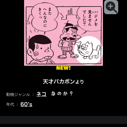
NEW!
天才バカボン
より
なのか？
ネコ
動物ジャンル ：
60’s
年代 ：