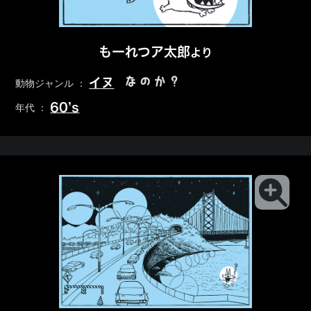
もーれつア太郎
より
なのか？
イヌ
動物ジャンル ：
60’s
年代 ：