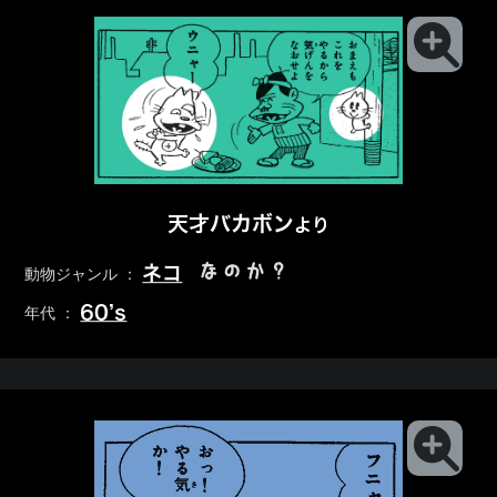
天才バカボン
より
なのか？
ネコ
動物ジャンル ：
60’s
年代 ：