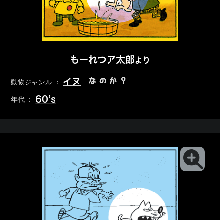
もーれつア太郎
より
なのか？
イヌ
動物ジャンル ：
60’s
年代 ：