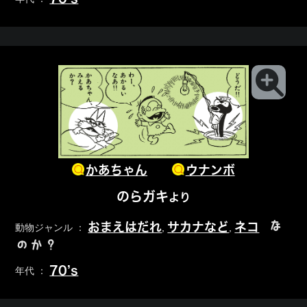
かあちゃん
ウナンボ
のらガキ
より
な
おまえはだれ
サカナなど
ネコ
動物ジャンル ：
,
,
のか？
70’s
年代 ：