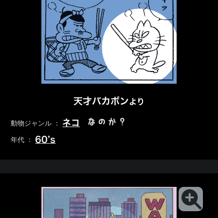
天才バカボン
より
なのか？
ネコ
動物ジャンル ：
60’s
年代 ：