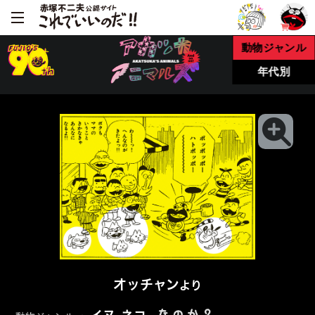
動物ジャンル
年代別
オッチャン
より
なのか？