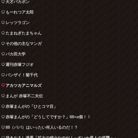
天才バカボン
もーれつア太郎
レッツラゴン
たまねぎたまちゃん
その他の主なマンガ
バカ田大学
週刊赤塚フジオ
バンザイ！菊千代
アカツカアニマルズ
まんが 赤塚不二夫伝
赤塚まんがの「ひとコマ目」
赤塚まんがの「どうしてですか？」88+α個！！
88（パパ）はいったい何人いるのだ！？
描きおろし漫景「拡大の縮小なのだ！～すいか星人の逆襲～」