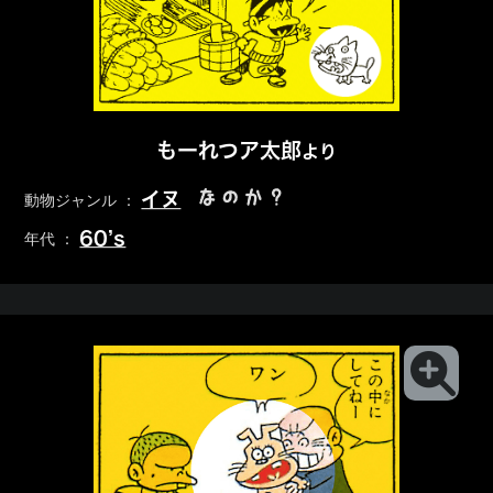
もーれつア太郎
より
なのか？
イヌ
動物ジャンル ：
60’s
年代 ：