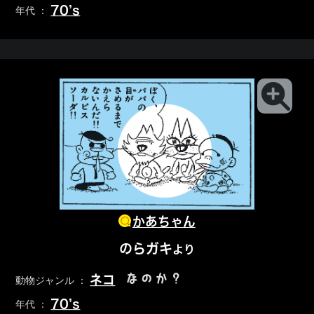
70’s
年代 ：
かあちゃん
のらガキ
より
なのか？
ネコ
動物ジャンル ：
70’s
年代 ：