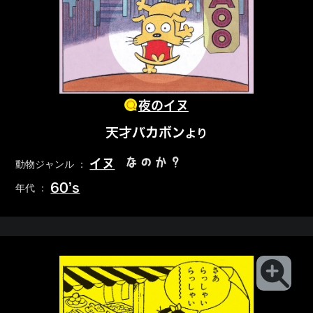
夜のイヌ
天才バカボン
より
なのか？
イヌ
動物ジャンル ：
60’s
年代 ：