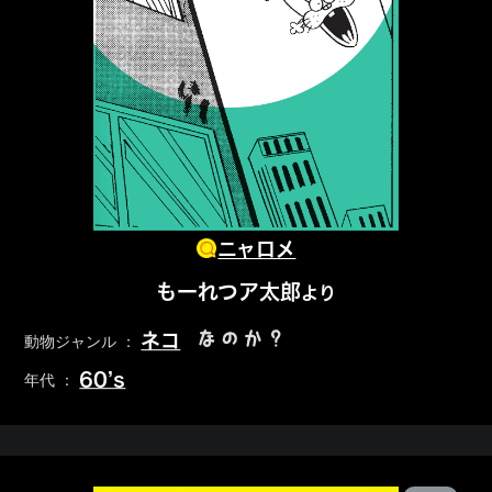
ニャロメ
もーれつア太郎
より
なのか？
ネコ
動物ジャンル ：
60’s
年代 ：