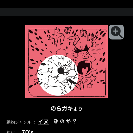
のらガキ
より
なのか？
イヌ
動物ジャンル ：
70’s
年代 ：