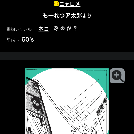
ニャロメ
もーれつア太郎
より
なのか？
ネコ
動物ジャンル ：
60’s
年代 ：