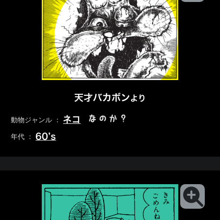
天才バカボン
より
なのか？
ネコ
動物ジャンル ：
60’s
年代 ：