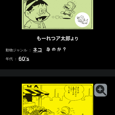
もーれつア太郎
より
なのか？
ネコ
動物ジャンル ：
60’s
年代 ：