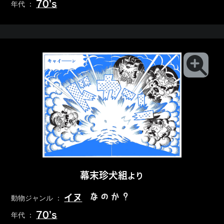
70’s
年代 ：
幕末珍犬組
より
なのか？
イヌ
動物ジャンル ：
70’s
年代 ：