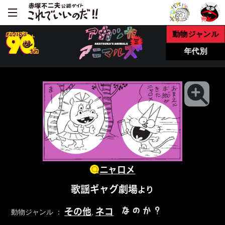
動物ジャンル
年代別
ニャロメ
歌謡ギャグ劇場
より
なのか？
その他
ネコ
動物ジャンル ：
,