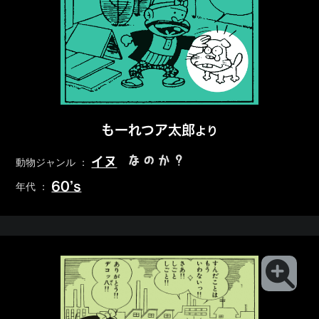
もーれつア太郎
より
なのか？
イヌ
動物ジャンル ：
60’s
年代 ：