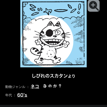
しびれのスカタン
より
なのか？
ネコ
動物ジャンル ：
60’s
年代 ：