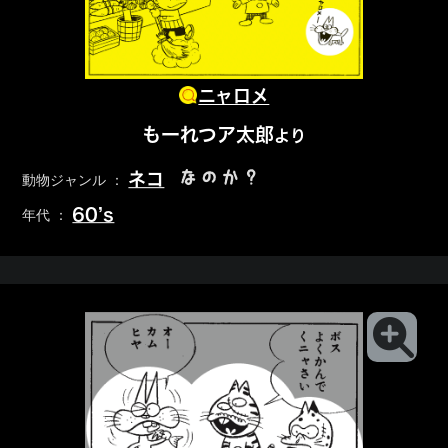
ニャロメ
もーれつア太郎
より
なのか？
ネコ
動物ジャンル ：
60’s
年代 ：