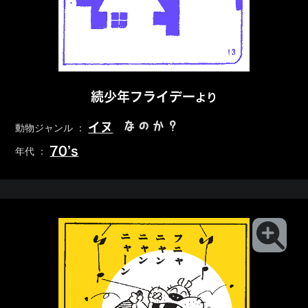
続少年フライデー
より
なのか？
イヌ
動物ジャンル ：
70’s
年代 ：