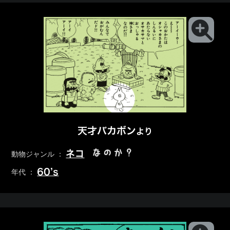
天才バカボン
より
なのか？
ネコ
動物ジャンル ：
60’s
年代 ：