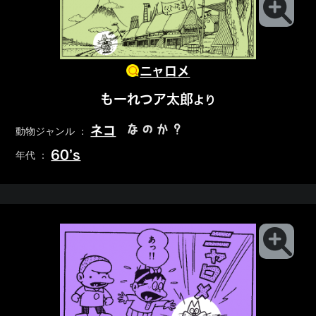
ニャロメ
もーれつア太郎
より
なのか？
ネコ
動物ジャンル ：
60’s
年代 ：