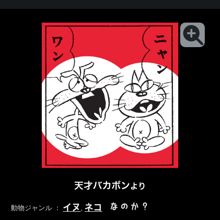
天才バカボン
より
なのか？
イヌ
ネコ
動物ジャンル ：
,