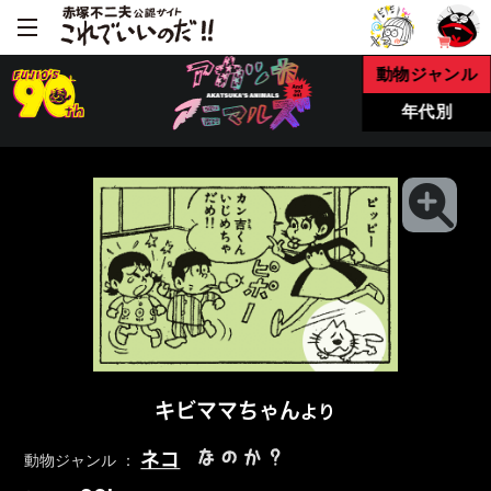
動物ジャンル
年代別
キビママちゃん
より
なのか？
ネコ
動物ジャンル ：