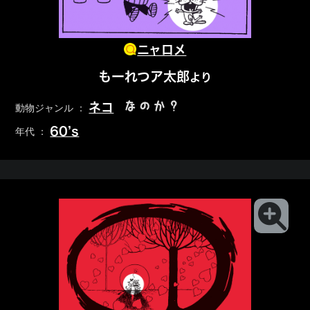
ニャロメ
もーれつア太郎
より
なのか？
ネコ
動物ジャンル ：
60’s
年代 ：