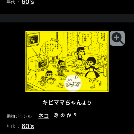
60’s
年代 ：
キビママちゃん
より
なのか？
ネコ
動物ジャンル ：
60’s
年代 ：