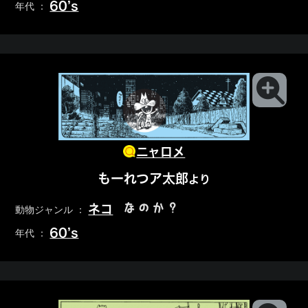
60’s
年代 ：
ニャロメ
もーれつア太郎
より
なのか？
ネコ
動物ジャンル ：
60’s
年代 ：