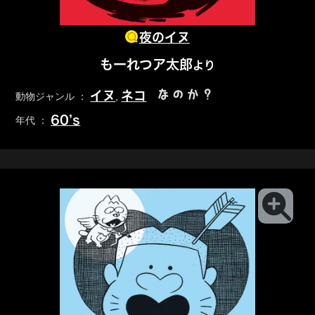
夜のイヌ
もーれつア太郎
より
なのか？
イヌ
ネコ
動物ジャンル ：
,
60’s
年代 ：