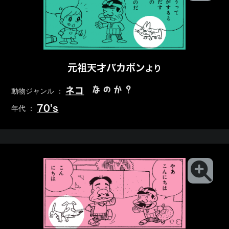
元祖天才バカボン
より
なのか？
ネコ
動物ジャンル ：
70’s
年代 ：