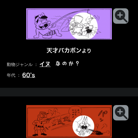
天才バカボン
より
なのか？
イヌ
動物ジャンル ：
60’s
年代 ：