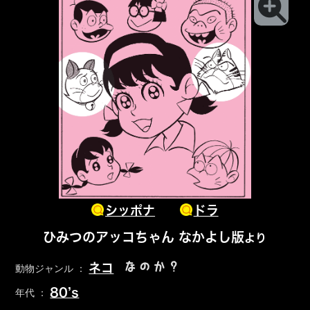
シッポナ
ドラ
ひみつのアッコちゃん なかよし版
より
なのか？
ネコ
動物ジャンル ：
80’s
年代 ：