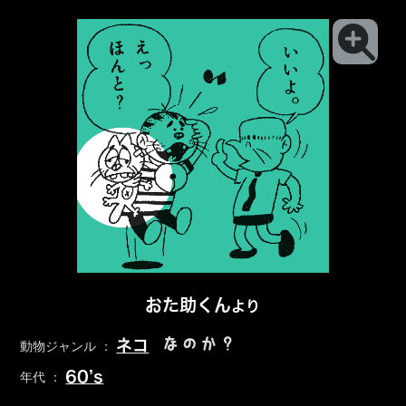
おた助くん
より
なのか？
ネコ
動物ジャンル ：
60’s
年代 ：