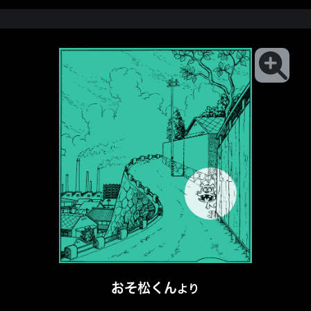
おそ松くん
より