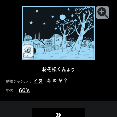
おそ松くん
より
なのか？
イヌ
動物ジャンル ：
60’s
年代 ：
»