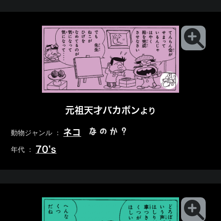
元祖天才バカボン
より
なのか？
ネコ
動物ジャンル ：
70’s
年代 ：