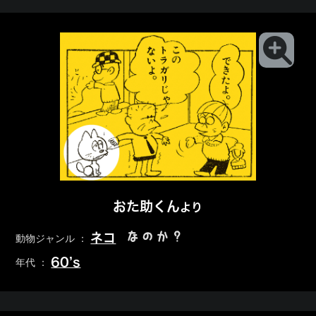
おた助くん
より
なのか？
ネコ
動物ジャンル ：
60’s
年代 ：