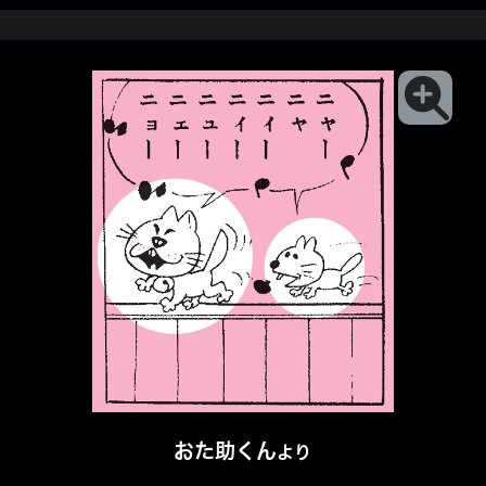
おた助くん
より