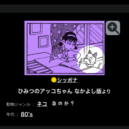
シッポナ
ひみつのアッコちゃん なかよし版
より
なのか？
ネコ
動物ジャンル ：
80’s
年代 ：