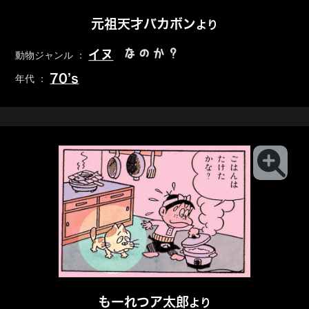
元祖天才バカボン
より
なのか？
イヌ
動物ジャンル ：
70’s
年代 ：
もーれつア太郎
より