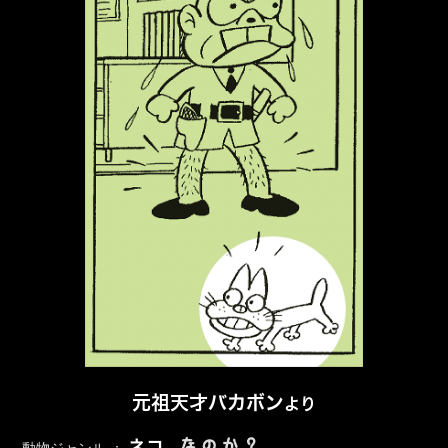
元祖天才バカボン
より
なのか？
ネコ