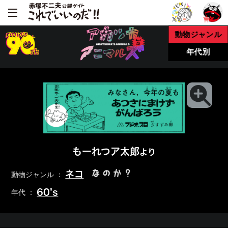
動物ジャンル
年代別
もーれつア太郎
より
なのか？
ネコ
動物ジャンル ：
60’s
年代 ：