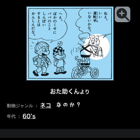
おた助くん
より
なのか？
ネコ
動物ジャンル ：
60’s
年代 ：