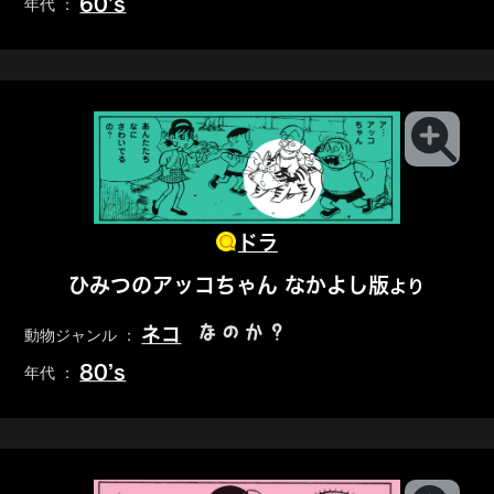
60’s
年代 ：
ドラ
ひみつのアッコちゃん なかよし版
より
なのか？
ネコ
動物ジャンル ：
80’s
年代 ：